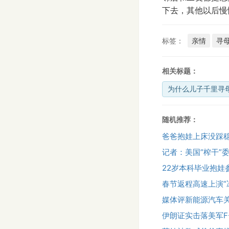
下去，其他以后慢
标签：
亲情
寻
相关标题：
为什么儿子千里寻
随机推荐：
爸爸抱娃上床没踩
记者：美国“榨干”
22岁本科毕业抱娃
春节返程高速上演“
媒体评新能源汽车
伊朗证实击落美军F-