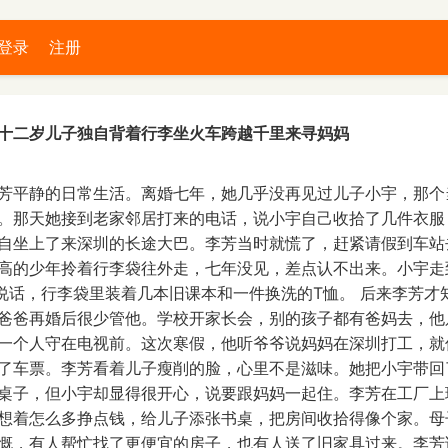
登录
注册
十二岁儿子独自背着行李坐火车跨越千里来寻妈妈
芳平静的日常生活。离婚七年，她几乎没再见过儿子小宇，那个
。那天她接到老家邻居打来的电话，说小宇自己收拾了几件衣服
自坐上了来深圳的长途大巴。李芳当时就慌了，赶紧请假到车站
高的少年拎着行李袋往外走，七年没见，差点认不出来。小宇走
不说话，行李袋里装着几本旧课本和一件换洗的T恤。 后来李芳才
爸爸再婚后很少管他。学校开家长会，别的孩子都有爸妈去，他
一个人守在电视前。这次寒假，他听爷爷说妈妈在深圳打工，就
了车票。李芳看着儿子瘦削的脸，心里不是滋味。她把小宇带回
桌子，但小宇却显得很开心，说要跟妈妈一起住。李芳在工厂上
想着怎么多挣点钱，给儿子添张书桌，把房间收拾得像个家。母
慨，有人帮忙找了更便宜的房子，也有人送了旧家具过来。李芳