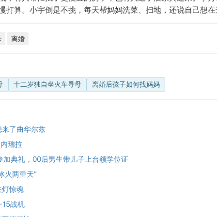
慢打算。小宇倒是不挑，每天帮妈妈洗菜、扫地，还说自己想在
母
离婚
母
十二岁独自坐火车寻母
离婚后孩子如何找妈妈
稳来了曲华尔兹
委内瑞拉
参加典礼，00后男生带儿子上台领学位证
冰火两重天”
关灯惊魂
15战机