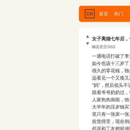
DB
首页
热门
▲
女子离婚七年后，
▼
幽蓝星空3I5D
一通电话打破了李
如今也该十三岁了
很久的零花钱，独
远看见一个又瘦又
“妈”，然后低头
跟着爷爷奶奶过，
人家热热闹闹，他
大半年的压岁钱买
里只有一张床一张
前觉得苦，现在倒
邻居和工友都挺感