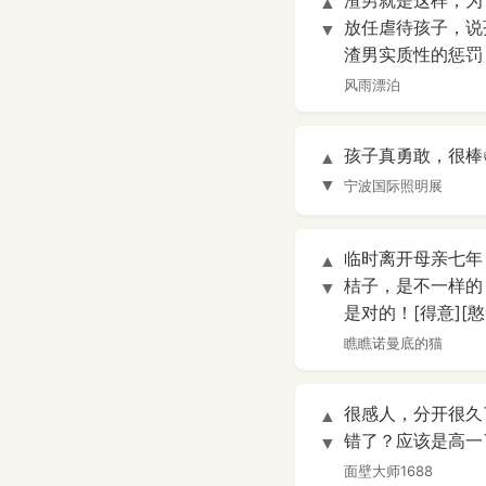
渣男就是这样，为
▲
放任虐待孩子，说
▼
渣男实质性的惩罚
风雨漂泊
孩子真勇敢，很棒
▲
▼
宁波国际照明展
临时离开母亲七年
▲
桔子，是不一样的
▼
是对的！[得意][憨
瞧瞧诺曼底的猫
很感人，分开很久
▲
错了？应该是高一
▼
面壁大师1688