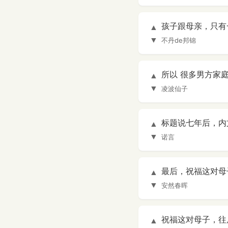
孩子跟母亲，只有
▲
▼
不丹de邦锦
所以 很多男方家
▲
▼
凌波仙子
标题说七年后，内
▲
▼
诺言
最后，祝福这对母
▲
▼
安然春晖
祝福这对母子，往
▲