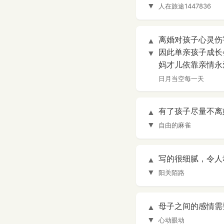
▼
人在旅途1447836
离婚对孩子心灵伤
▲
因此单亲孩子成长
▼
妈才儿依靠亲情永爱[
日月当空每一天
有了孩子尽量不离
▲
▼
自由的麻雀
写的很细腻，令人
▲
▼
阳关陌路
母子之间的感情需
▲
▼
心动眼动