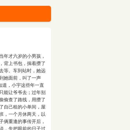
当年才六岁的小男孩，
，背上书包，揣着攒了
去等。车到站时，她远
到她面前，叫了一声
知道，小宇这些年一直
只能让爷爷去；过年别
偷偷查了路线，用攒了
了自己租的小单间，屋
班，一个月休两天，以
子俩重逢的事传开后，
说，先把眼前的日子过