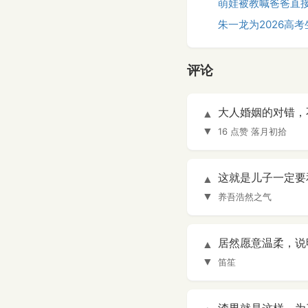
萌娃被教喊爸爸直接
朱一龙为2026高
评论
大人婚姻的对错，
▲
▼
16 点赞
落月初拾
这就是儿子一定要
▲
▼
养吾浩然之气
居然愿意温柔，说
▲
▼
笛笙