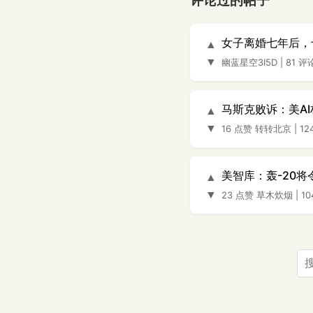
评论过的帖子
女子离婚七年后，
▲
▼
幽蓝星空3I5D
|
81 评
马斯克败诉：美A
▲
▼
16 点赞
转转北京
|
12
美智库：轰-20
▲
▼
23 点赞
草木炊烟
|
1