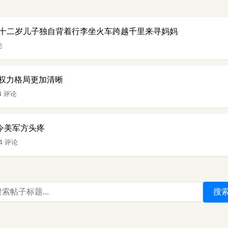
十二岁儿子独自背着行李坐火车跨越千里来寻妈妈
论
I权力格局更加清晰
4 评论
将令美军方头疼
04 评论
搜