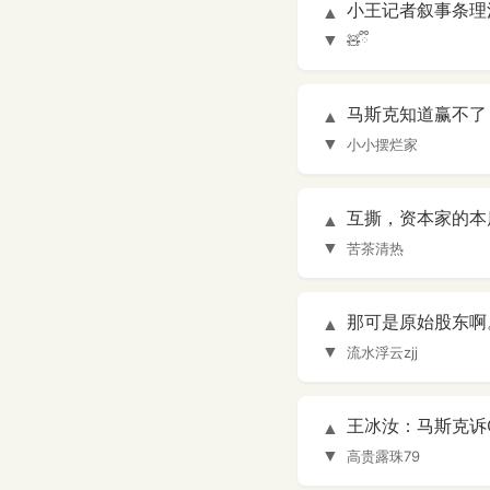
小王记者叙事条理
▲
▼
🧸ྀི
马斯克知道赢不了
▲
▼
小小摆烂家
互撕，资本家的本
▲
▼
苦茶清热
那可是原始股东啊
▲
▼
流水浮云zjj
王冰汝：马斯克诉Op
▲
▼
高贵露珠79