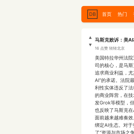
DB
首页
热门
▲
马斯克败诉：美A
▼
16 点赞
转转北京
美国特拉华州法院
司的核心，是马斯
追求商业利益，尤
AI”的承诺。法
利性实体违反了法
的商业阵营，在技
发Grok等模型
也反映了马斯克在
面前越来越难奏效。
绑定AI生态。对
了“资源与市场之