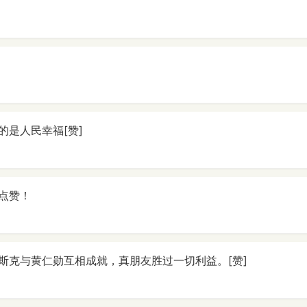
的是人民幸福[赞]
点赞！
斯克与黄仁勋互相成就，真朋友胜过一切利益。[赞]