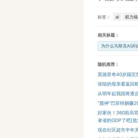
标签：
ai
权力格
相关标题：
为什么马斯克AI诉
随机推荐：
莫德里奇40岁踢
张陆的母亲看返回
从明年起我国将逐
“股神”巴菲特躺赚2
好家伙！360前高
者省的GDP了吧[
现在社区超市半年