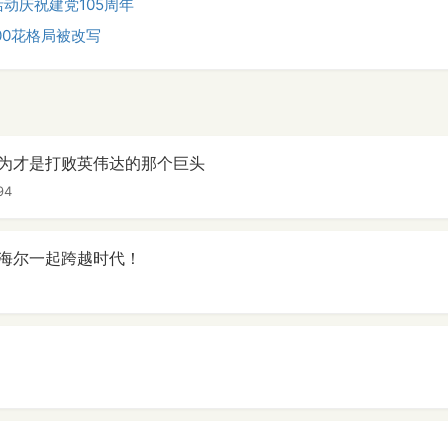
动庆祝建党105周年
00花格局被改写
为才是打败英伟达的那个巨头
94
海尔一起跨越时代！