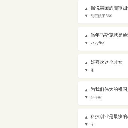
据说美国的陪审团
▲
▼
乱臣贼子369
当年马斯克就是通
▲
▼
xskyfire
好喜欢这个才女
▲
▼
🐛
为我们伟大的祖国
▲
▼
仔仔熊
科技创业是最快的
▲
▼
全