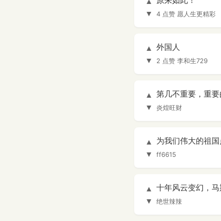
原来如此！
▲
▼
4 点赞
愿人生更精彩
外国人
▲
▼
2 点赞
李和生729
第几不重要，重要
▲
▼
炎煌旺财
为我们伟大的祖国
▲
▼
ff6615
十年风云变幻，马
▲
▼
绝世辣辣