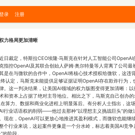
登录
注册
I权力格局更加清晰
近日裁定，特斯拉CEO埃隆·马斯克在针对人工智能公司OpenA
克指控OpenAI及其联合创始人萨姆·奥尔特曼等人背离了公司
其是在与微软的合作中，OpenAI将核心技术授权给微软，这违
院最终认定，马斯克未能提供足够证据证明OpenAI存在欺诈行为
律。这一判决结果，让美国AI领域的权力版图变得更加清晰：以微软
术和资本上占据了绝对主导地位。相比之下，马斯克自己创办的x
，但在算力、数据和商业化进程上明显落后。有分析人士指出，这
AI行业话语权的削弱——他过去那种“以理想主义挑战巨头”的做
现在，OpenAI可以更放心地推进其盈利模式，而微软也能继续
于整个行业来说，这起案件更像是一个分水岭，标志着美国AI竞争
争”的阶段。