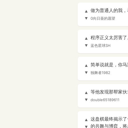
做为普通人的我，
▲
▼
0向日葵的愿望
程序正义太厉害了。
▲
▼
蓝色星球SH
简单说就是，你马斯
▲
▼
独舞者1982
等他发现那帮家伙拿
▲
▼
double65189611
这盘棋最终揭示了
▲
的共舞与博弈，将
▼