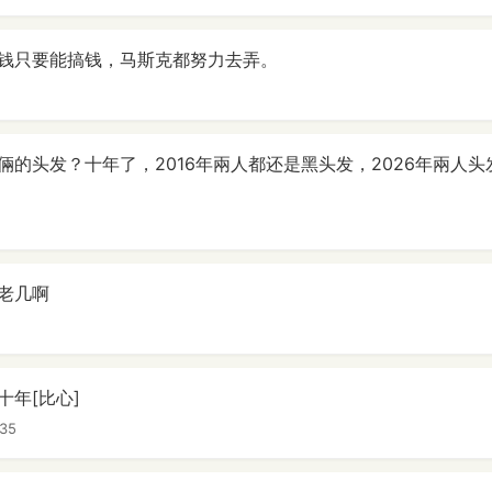
钱只要能搞钱，马斯克都努力去弄。
倆的头发？十年了，2016年兩人都还是黑头发，2026年兩人
老几啊
十年[比心]
35