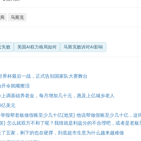
局
马斯克
讼失败
美国AI权力格局如何
马斯克败诉对AI影响
完世界杯最后一战，正式告别国家队大赛舞台
舱开伞抿嘴擦泪
步上调基础养老金，每月增加几十元，惠及上亿城乡老人
0亿美元
管举报帮老板做假账至少几十亿[尬笑] 他说帮做假账至少几十亿，这
尬笑] 怎么就双方不和了呢？我猜就是利益分的不合理吧，或者是老
关了五家，剩下的也在硬撑，到底超市生意为什么越来越难做