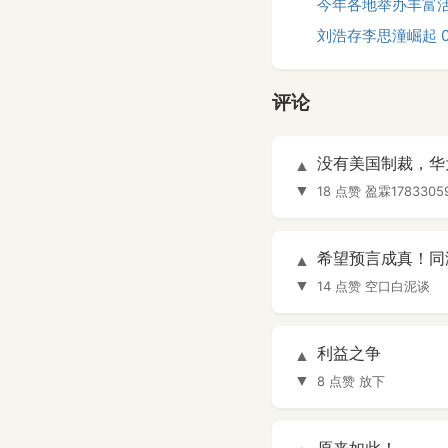
今年各地举办丰富活
刘浩存李思潼崛起 
评论
没有美国制裁，华
▲
▼
18 点赞
盈霖1783305
希望预言成真！同
▲
▼
14 点赞
空口白泥谈
利益之争
▲
▼
8 点赞
放下