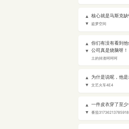
核心就是马斯克缺
▲
▼
盗梦空间
你们有没有看到他
▲
公司真是烧脑呀！
▼
土的掉渣呵呵呵
为什是说呢，他是
▲
▼
文艺火车4E4
一件皮衣穿了至少
▲
▼
番茄31736213785918