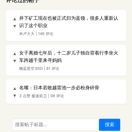
评论过的帖子
井下矿工现在也被正式归为蓝领，很多人重新认
▲
识了这个职业
▼
米卢大大
|
146 评论
女子离婚七年后，十二岁儿子独自背着行李坐火
▲
车跨越千里来寻妈妈
▼
幽蓝星空3I5D
|
81 评论
名嘴：日本若敢越雷池一步必粉身碎骨
▲
▼
3 点赞
极速前卫
|
98 评论
搜索