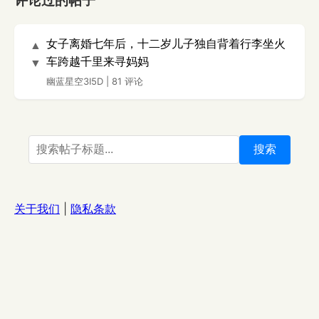
评论过的帖子
女子离婚七年后，十二岁儿子独自背着行李坐火
▲
车跨越千里来寻妈妈
▼
幽蓝星空3I5D
|
81 评论
搜索
关于我们
|
隐私条款