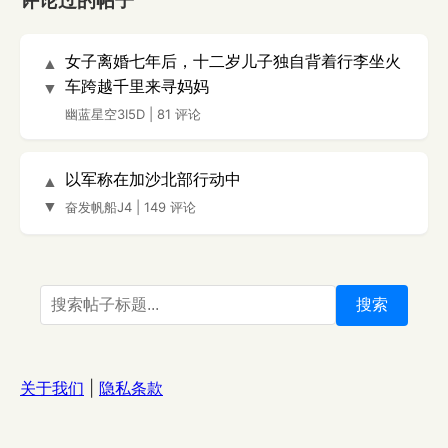
评论过的帖子
女子离婚七年后，十二岁儿子独自背着行李坐火
▲
车跨越千里来寻妈妈
▼
幽蓝星空3I5D
|
81 评论
以军称在加沙北部行动中
▲
▼
奋发帆船J4
|
149 评论
搜索
关于我们
|
隐私条款