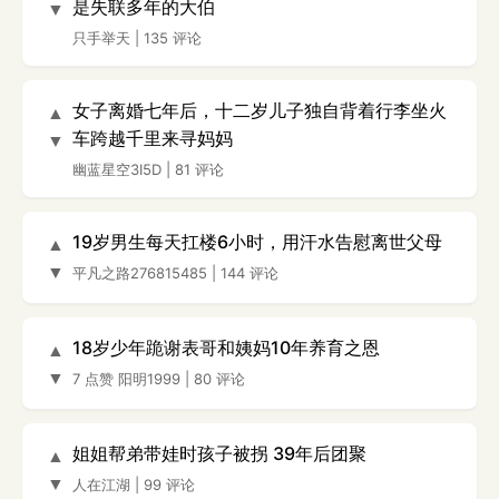
是失联多年的大伯
▼
只手举天
|
135 评论
女子离婚七年后，十二岁儿子独自背着行李坐火
▲
车跨越千里来寻妈妈
▼
幽蓝星空3I5D
|
81 评论
19岁男生每天扛楼6小时，用汗水告慰离世父母
▲
▼
平凡之路276815485
|
144 评论
18岁少年跪谢表哥和姨妈10年养育之恩
▲
▼
7 点赞
阳明1999
|
80 评论
姐姐帮弟带娃时孩子被拐 39年后团聚
▲
▼
人在江湖
|
99 评论