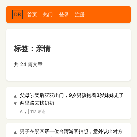
DB
首页
热门
登录
注册
标签：亲情
共 24 篇文章
父母吵架后双双出门，9岁男孩抱着3岁妹妹走了
▲
两里路去找奶奶
▼
Ally
|
117 评论
男子在景区帮一位台湾游客拍照，意外认出对方
▲