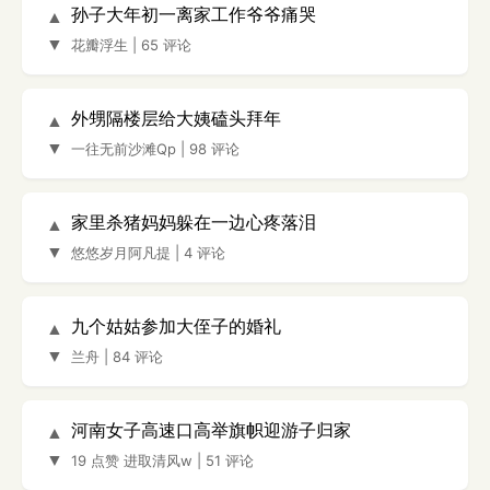
孙子大年初一离家工作爷爷痛哭
▲
▼
花瓣浮生
|
65 评论
外甥隔楼层给大姨磕头拜年
▲
▼
一往无前沙滩Qp
|
98 评论
家里杀猪妈妈躲在一边心疼落泪
▲
▼
悠悠岁月阿凡提
|
4 评论
九个姑姑参加大侄子的婚礼
▲
▼
兰舟
|
84 评论
河南女子高速口高举旗帜迎游子归家
▲
▼
19 点赞
进取清风w
|
51 评论