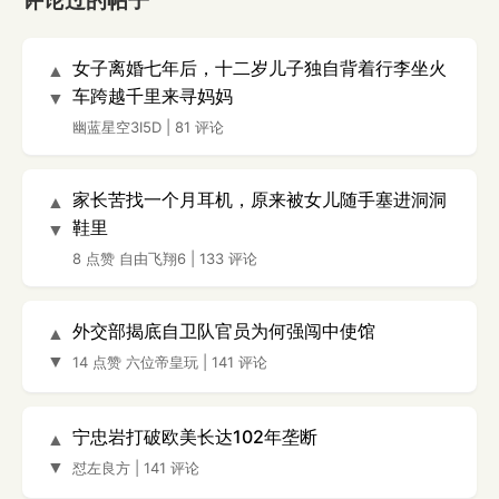
评论过的帖子
女子离婚七年后，十二岁儿子独自背着行李坐火
▲
车跨越千里来寻妈妈
▼
幽蓝星空3I5D
|
81 评论
家长苦找一个月耳机，原来被女儿随手塞进洞洞
▲
鞋里
▼
8 点赞
自由飞翔6
|
133 评论
外交部揭底自卫队官员为何强闯中使馆
▲
▼
14 点赞
六位帝皇玩
|
141 评论
宁忠岩打破欧美长达102年垄断
▲
▼
怼左良方
|
141 评论