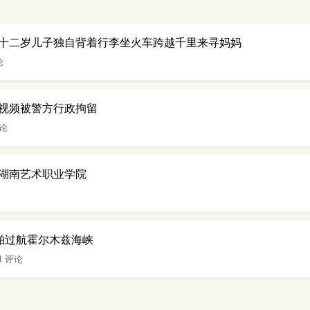
十二岁儿子独自背着行李坐火车跨越千里来寻妈妈
论
视频被警方行政拘留
评论
湖南艺术职业学院
舶过航霍尔木兹海峡
11 评论