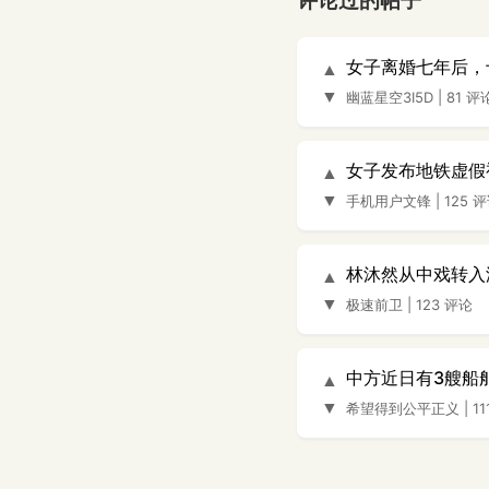
评论过的帖子
女子离婚七年后，
▲
▼
幽蓝星空3I5D
|
81 评
女子发布地铁虚假
▲
▼
手机用户文锋
|
125 
林沐然从中戏转入
▲
▼
极速前卫
|
123 评论
中方近日有3艘船
▲
▼
希望得到公平正义
|
1