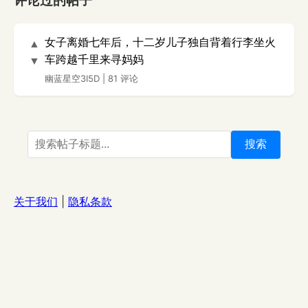
评论过的帖子
女子离婚七年后，十二岁儿子独自背着行李坐火
▲
车跨越千里来寻妈妈
▼
幽蓝星空3I5D
|
81 评论
搜索
关于我们
|
隐私条款