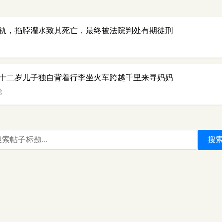
轨，掐脖灌水致其死亡，最终被法院判处有期徒刑
十二岁儿子独自背着行李坐火车跨越千里来寻妈妈
论
搜