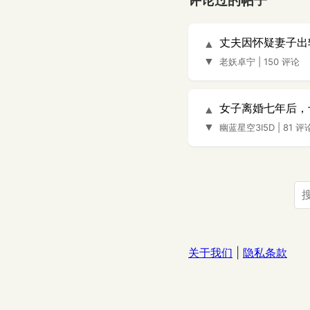
评论过的帖子
丈夫因怀疑妻子出
▲
▼
老妖卓宁
|
150 评论
女子离婚七年后，
▲
▼
幽蓝星空3I5D
|
81 评
关于我们
|
隐私条款