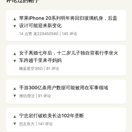
评论过的帖子
苹果iPhone 20系列明年将回归玻璃机身，后盖
▲
设计可能迎来新变化
▼
14 点赞
龙229450560
|
145 评论
女子离婚七年后，十二岁儿子独自背着行李坐火
▲
车跨越千里来寻妈妈
▼
幽蓝星空3I5D
|
81 评论
手游300亿条用户数据可能被用在军事领域
▲
▼
潍坊理洁
|
91 评论
宁忠岩打破欧美长达102年垄断
▲
▼
怼左良方
|
141 评论