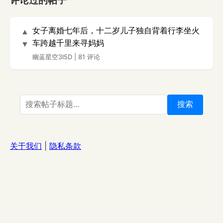
评论过的帖子
女子离婚七年后，十二岁儿子独自背着行李坐火
▲
车跨越千里来寻妈妈
▼
幽蓝星空3I5D
|
81 评论
搜索
关于我们
|
隐私条款