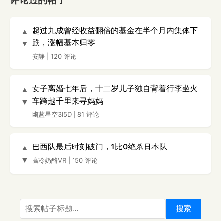
评论过的帖子
超过九成曾经收益翻倍的基金在半个月内集体下
▲
跌，涨幅基本归零
▼
安静
|
120 评论
女子离婚七年后，十二岁儿子独自背着行李坐火
▲
车跨越千里来寻妈妈
▼
幽蓝星空3I5D
|
81 评论
巴西队最后时刻破门，1比0绝杀日本队
▲
▼
高冷奶酪VR
|
150 评论
搜索