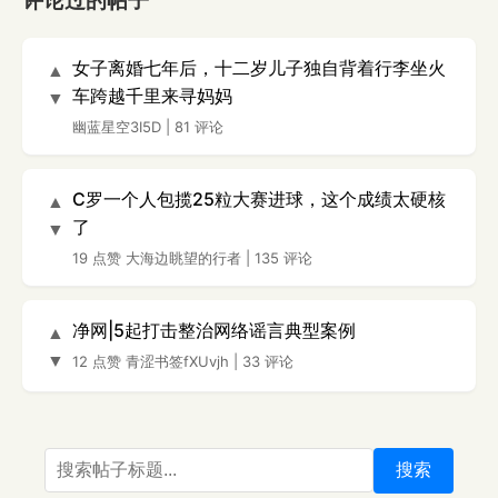
评论过的帖子
女子离婚七年后，十二岁儿子独自背着行李坐火
▲
车跨越千里来寻妈妈
▼
幽蓝星空3I5D
|
81 评论
C罗一个人包揽25粒大赛进球，这个成绩太硬核
▲
了
▼
19 点赞
大海边眺望的行者
|
135 评论
净网|5起打击整治网络谣言典型案例
▲
▼
12 点赞
青涩书签fXUvjh
|
33 评论
搜索