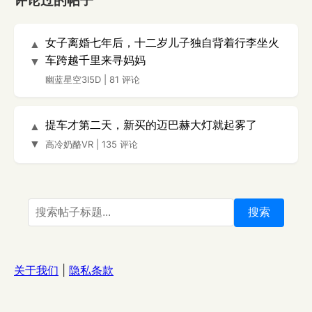
评论过的帖子
女子离婚七年后，十二岁儿子独自背着行李坐火
▲
车跨越千里来寻妈妈
▼
幽蓝星空3I5D
|
81 评论
提车才第二天，新买的迈巴赫大灯就起雾了
▲
▼
高冷奶酪VR
|
135 评论
搜索
关于我们
|
隐私条款