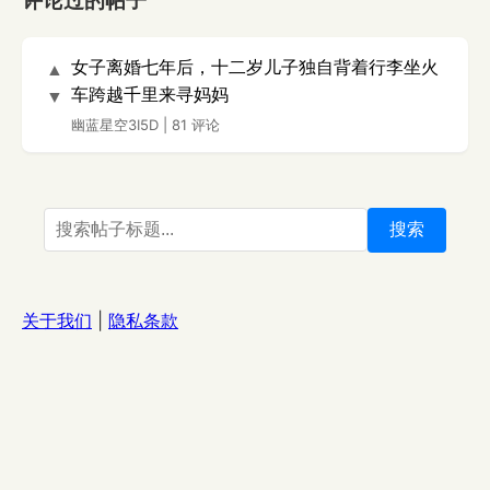
评论过的帖子
女子离婚七年后，十二岁儿子独自背着行李坐火
▲
车跨越千里来寻妈妈
▼
幽蓝星空3I5D
|
81 评论
搜索
关于我们
|
隐私条款