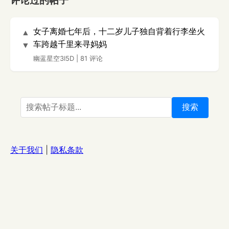
评论过的帖子
女子离婚七年后，十二岁儿子独自背着行李坐火
▲
车跨越千里来寻妈妈
▼
幽蓝星空3I5D
|
81 评论
搜索
关于我们
|
隐私条款