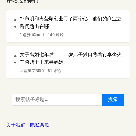
评论过的帖子
邹市明和冉莹颖创业亏了两个亿，他们的商业之
▲
路问题出在哪
▼
1 点赞
菜aunt
|
140 评论
女子离婚七年后，十二岁儿子独自背着行李坐火
▲
车跨越千里来寻妈妈
▼
幽蓝星空3I5D
|
81 评论
搜索
关于我们
|
隐私条款