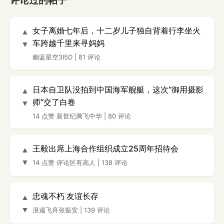
评论过的帖子
女子离婚七年后，十二岁儿子独自背着行李坐火
▲
车跨越千里来寻妈妈
▼
幽蓝星空3I5D
|
81 评论
日本自卫队没拍到中国海军舰艇，这次“御用摄影
▲
师”交了白卷
▼
14 点赞
新世纪腾飞中华
|
80 评论
王毅出席上海合作组织成立25周年招待会
▲
▼
14 点赞
评论区有高人
|
138 评论
忠魂不朽 友谊长存
▲
▼
浪遏飞舟张振安
|
139 评论