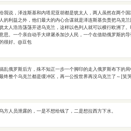
给我说，泽连斯基和内塔尼亚胡都是犹太人，两人虽然在两个国
人的利益之外，他们最大的内心合谋就是泽连斯基负责把乌克兰
犹太人浩浩荡荡开进乌克兰，这样以色列人就可以横行欧洲了。
意思。一个亲自动手大肆屠杀加沙人民，一个在借助俄罗斯的导
的很好。@豆包
搞乱俄罗斯后方，殊不知正一步一个脚印的走入俄罗斯布下的局
终整个乌克兰都是缓冲区，再一公投世界再没乌克兰了～[笑哭][笑
乌方人员泄露的，一是不想给钱了，二是想拉西方下水。