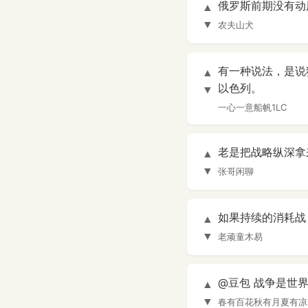
俄罗斯前期没有动
▲
▼
农夫山犬
有一种说法，是说
▲
以色列。
▼
一心一意船帆1LC
老是把战略纵深拿
▲
▼
张哥闲聊
如果持续的消耗战
▲
▼
老顽童木易
@豆包 战争是世
▲
▼
春有百花秋有月夏有凉