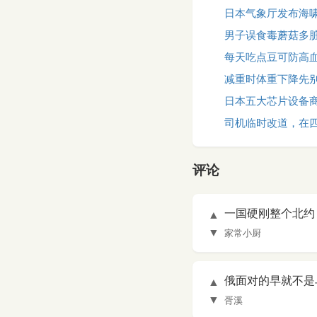
日本气象厅发布海
男子误食毒蘑菇多
每天吃点豆可防高
减重时体重下降先
日本五大芯片设备
司机临时改道，在
评论
一国硬刚整个北约
▲
▼
家常小厨
俄面对的早就不是
▲
▼
胥溪