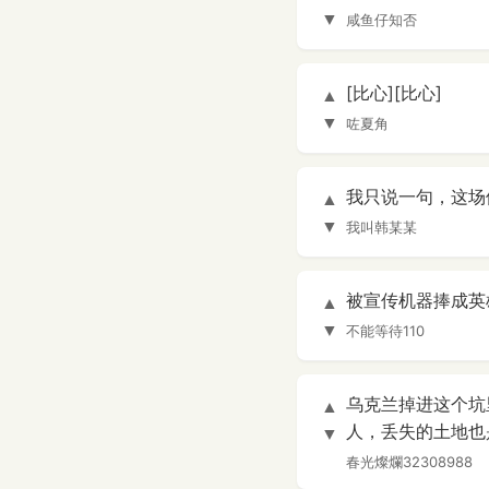
▼
咸鱼仔知否
[比心][比心]
▲
▼
咗夏角
我只说一句，这场
▲
▼
我叫韩某某
被宣传机器捧成英
▲
▼
不能等待110
乌克兰掉进这个坑
▲
人，丢失的土地也
▼
春光燦爛32308988