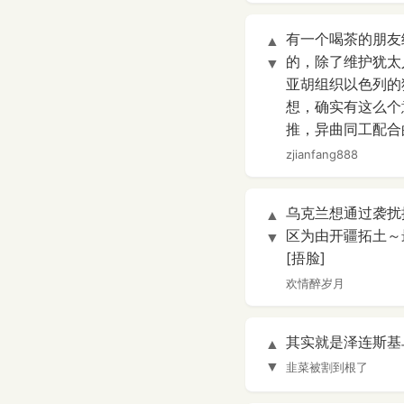
有一个喝茶的朋友
▲
的，除了维护犹太
▼
亚胡组织以色列的
想，确实有这么个
推，异曲同工配合
zjianfang888
乌克兰想通过袭扰
▲
区为由开疆拓土～最
▼
[捂脸]
欢情醉岁月
其实就是泽连斯基
▲
▼
韭菜被割到根了