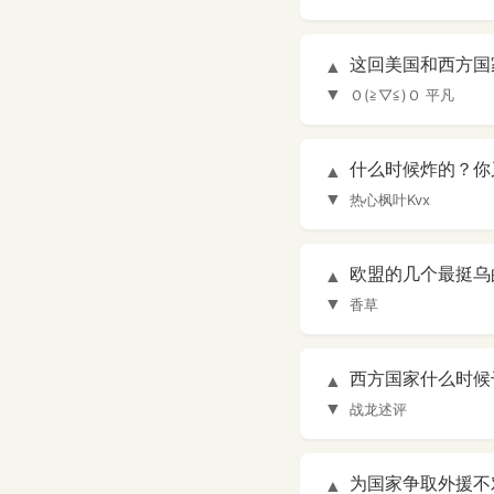
这回美国和西方国
▲
▼
Ｏ(≧▽≦)Ｏ 平凡
什么时候炸的？你
▲
▼
热心枫叶Kvx
欧盟的几个最挺乌
▲
▼
香草
西方国家什么时候
▲
▼
战龙述评
为国家争取外援不
▲