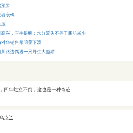
啸预警
脏器衰竭
血压
别高兴，医生提醒：水分流失不等于脂肪减少
商对华销售额明显下滑
四川路边偶遇一只野生大熊猫
，四年屹立不倒，这也是一种奇迹
乌克兰