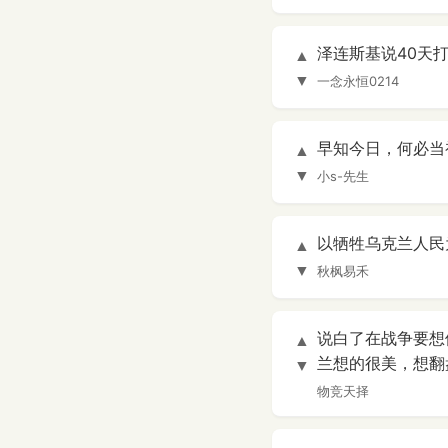
泽连斯基说40天
▲
▼
一念永恒0214
早知今日，何必当
▲
▼
小s-先生
以牺牲乌克兰人民
▲
▼
秋枫易禾
说白了在战争要想
▲
兰想的很美，想翻
▼
物竞天择