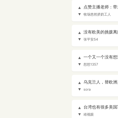
点赞主播老师：带
▲
▼
牧场悠然挤奶工人
没有欧美的挑拨离
▲
▼
张平安54
一个又一个没有想
▲
▼
想想1357
乌克兰人，替欧洲
▲
▼
sora
台湾也有很多美国
▲
▼
靖视眼