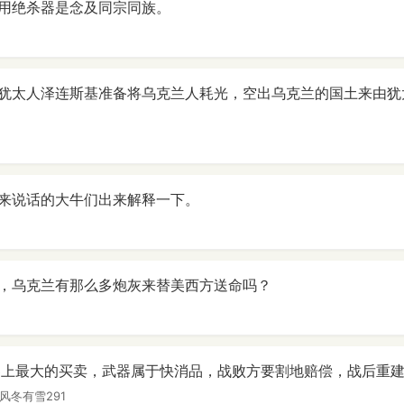
用绝杀器是念及同宗同族。
犹太人泽连斯基准备将乌克兰人耗光，空出乌克兰的国土来由犹
来说话的大牛们出来解释一下。
，乌克兰有那么多炮灰来替美西方送命吗？
界上最大的买卖，武器属于快消品，战败方要割地赔偿，战后重
风冬有雪291