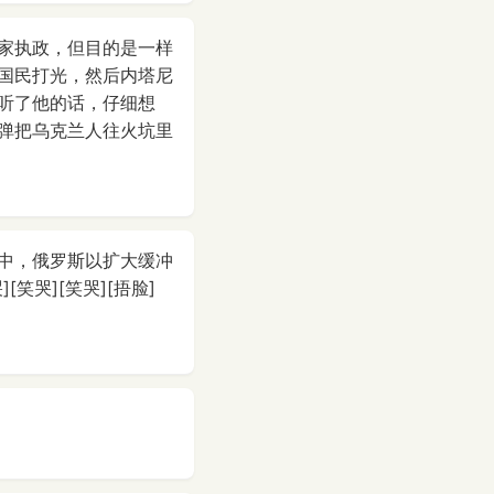
家执政，但目的是一样
国民打光，然后内塔尼
听了他的话，仔细想
弹把乌克兰人往火坑里
中，俄罗斯以扩大缓冲
哭][笑哭][捂脸]