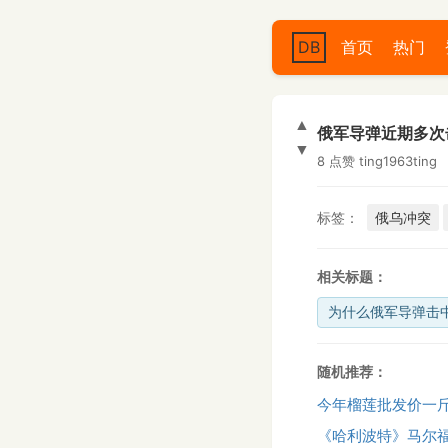
DB
首页
热门
▲
俄军导弹近期多次
▼
8 点赞
ting1963ting
标签：
俄乌冲突
相关标题：
为什么俄军导弹击
随机推荐：
今年榴莲批发价一斤
《哈利波特》马尔