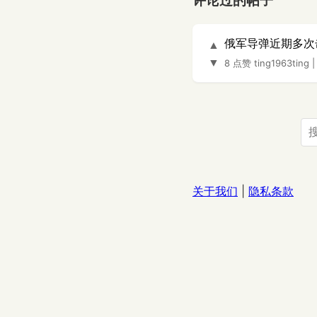
评论过的帖子
俄军导弹近期多次
▲
▼
8 点赞
ting1963ting
关于我们
|
隐私条款