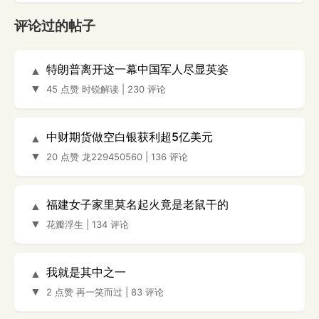
评论过的帖子
特朗普离开这一幕中国军人尽显英姿
▲
▼
45 点赞
时锐解读
|
230 评论
中财期货做空白银获利超5亿美元
▲
▼
20 点赞
龙229450560
|
136 评论
福建女子家里莫名起火竟是老鼠干的
▲
▼
花瓣浮生
|
134 评论
我就是其中之一
▲
▼
2 点赞
再一笑而过
|
83 评论