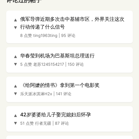
评论过的帖子
俄军导弹近期多次击中基辅市区，外界关注这次
▲
行动传递了什么信号
▼
8 点赞
ting1963ting
|
95 评论
华春莹到机场为巴基斯坦总理送行
▲
▼
5 点赞
老苏1245154217
|
150 评论
《给阿嬷的情书》拿到第一个电影奖
▲
▼
乐天派冰淇淋H2x
|
141 评论
42岁婆婆给儿子娶完媳妇后怀孕
▲
▼
51 点赞
行者无疆
|
87 评论