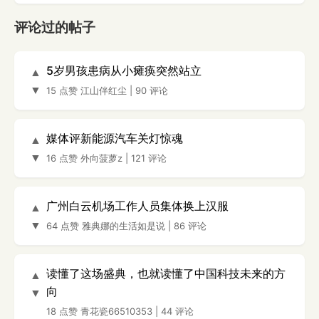
评论过的帖子
5岁男孩患病从小瘫痪突然站立
▲
▼
15 点赞
江山伴红尘
|
90 评论
媒体评新能源汽车关灯惊魂
▲
▼
16 点赞
外向菠萝z
|
121 评论
广州白云机场工作人员集体换上汉服
▲
▼
64 点赞
雅典娜的生活如是说
|
86 评论
读懂了这场盛典，也就读懂了中国科技未来的方
▲
向
▼
18 点赞
青花瓷66510353
|
44 评论