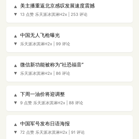
美主播重返北京感叹发展速度震撼
▲
▼
13 点赞
乐天派冰淇淋H2x
|
253 评论
中国无人飞枪曝光
▲
▼
乐天派冰淇淋H2x
|
99 评论
微信新功能被称为“社恐福音”
▲
▼
乐天派冰淇淋H2x
|
86 评论
下周一油价将迎调整
▲
▼
9 点赞
乐天派冰淇淋H2x
|
88 评论
中国军号发布日语海报
▲
▼
72 点赞
乐天派冰淇淋H2x
|
91 评论