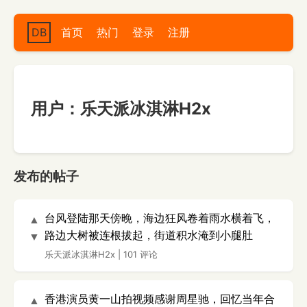
DB
首页
热门
登录
注册
用户：乐天派冰淇淋H2x
发布的帖子
台风登陆那天傍晚，海边狂风卷着雨水横着飞，
▲
路边大树被连根拔起，街道积水淹到小腿肚
▼
乐天派冰淇淋H2x
|
101 评论
香港演员黄一山拍视频感谢周星驰，回忆当年合
▲