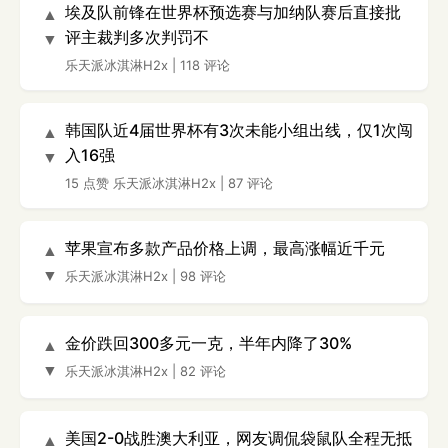
埃及队前锋在世界杯预选赛与加纳队赛后直接批
▲
评主裁判多次判罚不
▼
乐天派冰淇淋H2x
|
118 评论
韩国队近4届世界杯有3次未能小组出线，仅1次闯
▲
入16强
▼
15 点赞
乐天派冰淇淋H2x
|
87 评论
苹果宣布多款产品价格上调，最高涨幅近千元
▲
▼
乐天派冰淇淋H2x
|
98 评论
金价跌回300多元一克，半年内降了30%
▲
▼
乐天派冰淇淋H2x
|
82 评论
美国2-0战胜澳大利亚，网友调侃袋鼠队全程无抵
▲