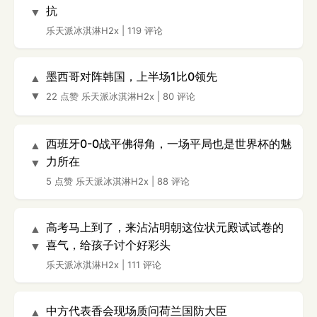
抗
▼
乐天派冰淇淋H2x
|
119 评论
墨西哥对阵韩国，上半场1比0领先
▲
▼
22 点赞
乐天派冰淇淋H2x
|
80 评论
西班牙0-0战平佛得角，一场平局也是世界杯的魅
▲
力所在
▼
5 点赞
乐天派冰淇淋H2x
|
88 评论
高考马上到了，来沾沾明朝这位状元殿试试卷的
▲
喜气，给孩子讨个好彩头
▼
乐天派冰淇淋H2x
|
111 评论
中方代表香会现场质问荷兰国防大臣
▲