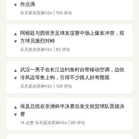
作点滴
▼
乐天派冰淇淋H2x
|
150 评论
阿根廷与西班牙足球友谊赛中场上爆发冲突，双
▲
方球员激烈对峙
▼
乐天派冰淇淋H2x
|
82 评论
武汉一男子在长江边钓鱼时自带移动空调，边吹
▲
冷风边等鱼上钩，引得不少路人好奇围观
▼
乐天派冰淇淋H2x
|
126 评论
埃及总统在非洲杯半决赛后发文祝贺球队晋级决
▲
赛
▼
14 点赞
乐天派冰淇淋H2x
|
86 评论