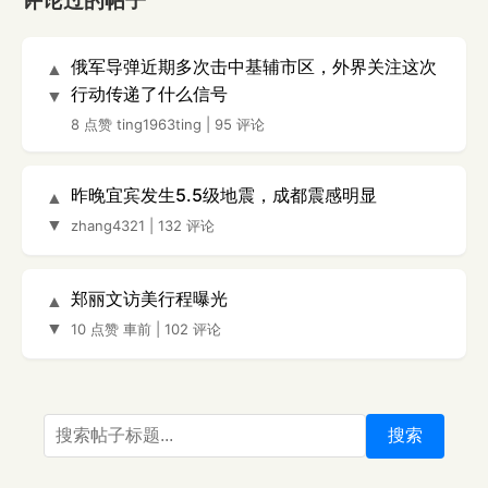
评论过的帖子
俄军导弹近期多次击中基辅市区，外界关注这次
▲
行动传递了什么信号
▼
8 点赞
ting1963ting
|
95 评论
昨晚宜宾发生5.5级地震，成都震感明显
▲
▼
zhang4321
|
132 评论
郑丽文访美行程曝光
▲
▼
10 点赞
車前
|
102 评论
搜索