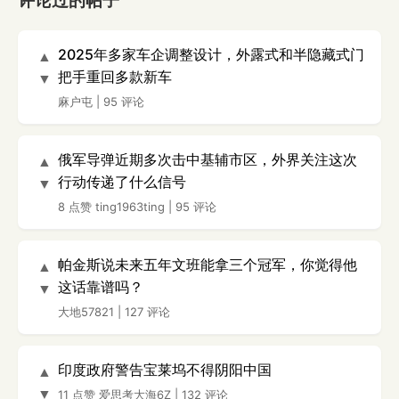
评论过的帖子
2025年多家车企调整设计，外露式和半隐藏式门
▲
把手重回多款新车
▼
麻户屯
|
95 评论
俄军导弹近期多次击中基辅市区，外界关注这次
▲
行动传递了什么信号
▼
8 点赞
ting1963ting
|
95 评论
帕金斯说未来五年文班能拿三个冠军，你觉得他
▲
这话靠谱吗？
▼
大地57821
|
127 评论
印度政府警告宝莱坞不得阴阳中国
▲
▼
11 点赞
爱思考大海6Z
|
132 评论