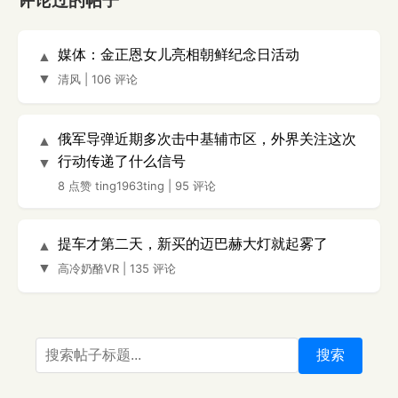
评论过的帖子
媒体：金正恩女儿亮相朝鲜纪念日活动
▲
▼
清风
|
106 评论
俄军导弹近期多次击中基辅市区，外界关注这次
▲
行动传递了什么信号
▼
8 点赞
ting1963ting
|
95 评论
提车才第二天，新买的迈巴赫大灯就起雾了
▲
▼
高冷奶酪VR
|
135 评论
搜索