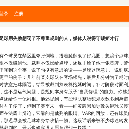
登录
注册
足球用失败惩罚了不尊重规则的人，媒体人说得守规矩才行
有个球员在禁区里夸张倒地，捂着腿翻滚了好几圈，想骗个点球。
根本没碰到他。裁判不仅没给点球，还反手给了他一张黄牌，警
里聊到这个事，说了句挺有意思的话——足球这玩意儿，说到底
更早的例子：几年前某支球队在客场领先，最后几分钟为了耗时
时故意把球踢远，结果被裁判掐表算拖延时间，补时阶段对面利
，这不是运气问题，是规则本身有股子“自我修理”的能力。你越
点还给你一记闷棍。他还提到，有些球队整场犯规次数多到离谱
时占了便宜，但到了赛季末一看——红黄牌累加导致关键球员停
师在法庭上辩论，它靠的是裁判的眼睛、VAR的回放，还有球员
，那迟早会被足球本身给收拾一顿。这段话后来被不少球迷转发
骂裁判的，最后也确实没人愿意跟他一块踢了。