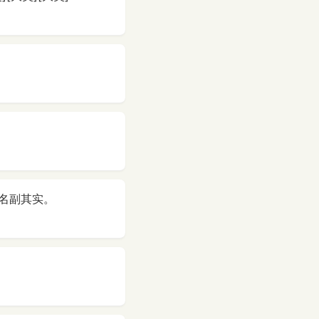
名副其实。