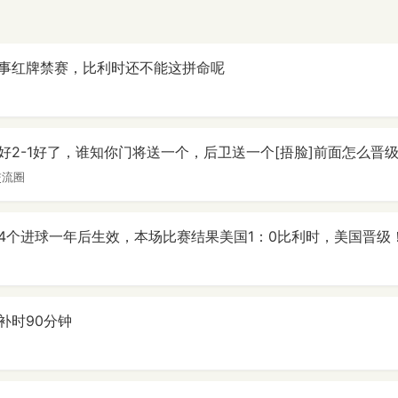
事红牌禁赛，比利时还不能这拼命呢
好2-1好了，谁知你门将送一个，后卫送一个[捂脸]前面怎么晋
交流圈
4个进球一年后生效，本场比赛结果美国1：0比利时，美国晋级
补时90分钟