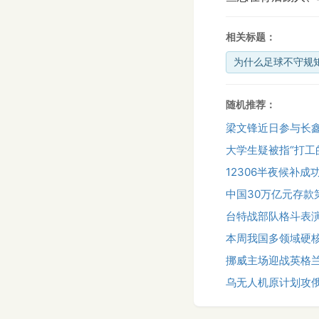
相关标题：
为什么足球不守规
随机推荐：
梁文锋近日参与长
大学生疑被指“打工
12306半夜候补成
中国30万亿元存款
台特战部队格斗表
本周我国多领域硬
挪威主场迎战英格
乌无人机原计划攻