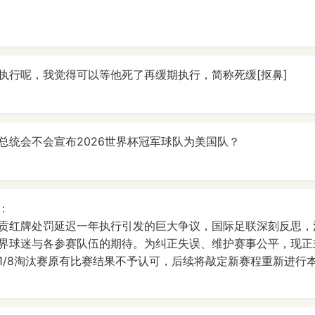
执行呢，我觉得可以等他死了再缓期执行，简称死缓[抠鼻]
总统会不会宣布2026世界杯冠军球队为美国队？
：
贡红牌处罚延迟一年执行引发的巨大争议，国际足联深刻反思，
界球迷与各参赛队伍的期待。为纠正失误、维护赛事公平，现正式宣
1/8淘汰赛原有比赛结果不予认可，后续将敲定新赛程重新进行