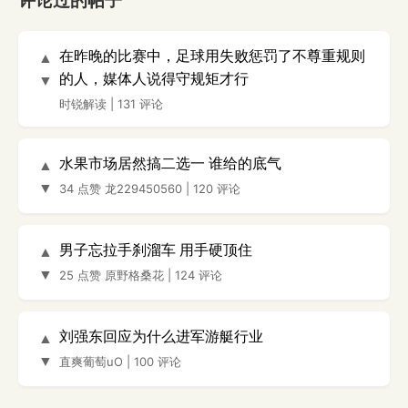
评论过的帖子
在昨晚的比赛中，足球用失败惩罚了不尊重规则
▲
的人，媒体人说得守规矩才行
▼
时锐解读
|
131 评论
水果市场居然搞二选一 谁给的底气
▲
▼
34 点赞
龙229450560
|
120 评论
男子忘拉手刹溜车 用手硬顶住
▲
▼
25 点赞
原野格桑花
|
124 评论
刘强东回应为什么进军游艇行业
▲
▼
直爽葡萄uO
|
100 评论