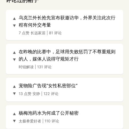
评论过的帖子
乌克兰外长抢先宣布获邀访华，外界关注此次行
▲
程有何外交考量
▼
7 点赞
长远家居
|
81 评论
在昨晚的比赛中，足球用失败惩罚了不尊重规则
▲
的人，媒体人说得守规矩才行
▼
时锐解读
|
131 评论
宠物险广告现“女性私密部位”
▲
▼
13 点赞
安静
|
122 评论
杨梅泡药水为何成了公开秘密
▲
▼
太极拳爱好者
|
110 评论