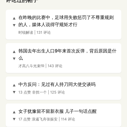
评论过的帖子
在昨晚的比赛中，足球用失败惩罚了不尊重规则
▲
的人，媒体人说得守规矩才行
▼
时锐解读
|
131 评论
韩国去年出生人口9年来首次反弹，背后原因是什
▲
么
▼
才高八斗光束fR
|
143 评论
中方反问：见过有人持刀同大使交谈吗
▲
▼
13 点赞
非扰一个
|
125 评论
女子犹豫留不留新衣服 儿子一句话点醒
▲
▼
17 点赞
浪遏飞舟张振安
|
114 评论