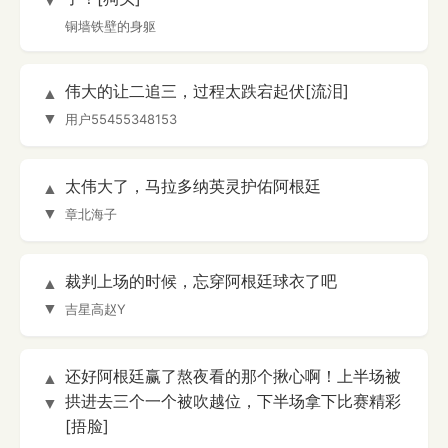
▼
铜墙铁壁的身躯
伟大的让二追三，过程太跌宕起伏[流泪]
▲
▼
用户55455348153
太伟大了，马拉多纳英灵护佑阿根廷
▲
▼
章北海子
裁判上场的时候，忘穿阿根廷球衣了吧
▲
▼
吉星高赵Y
还好阿根廷赢了熬夜看的那个揪心啊！上半场被
▲
拱进去三个一个被吹越位，下半场拿下比赛精彩
▼
[捂脸]