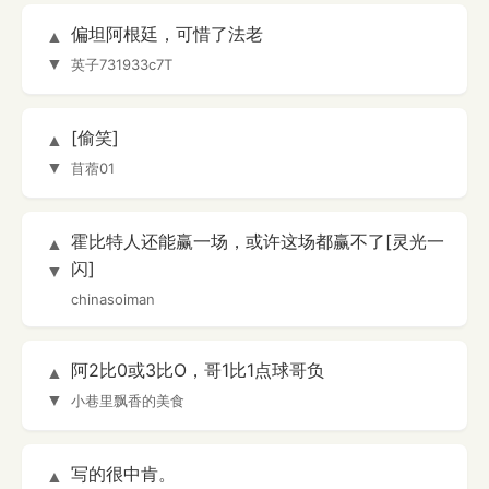
偏坦阿根廷，可惜了法老
▲
▼
英子731933c7T
[偷笑]
▲
▼
苜蓿01
霍比特人还能赢一场，或许这场都赢不了[灵光一
▲
闪]
▼
chinasoiman
阿2比0或3比O，哥1比1点球哥负
▲
▼
小巷里飘香的美食
写的很中肯。
▲