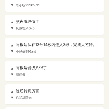
▼
陈小明29905711
熬夜看球值了！
▲
▼
风趣糯米Gx0
阿根廷队在13分14秒内连入3球，完成大逆转。
▲
▼
小蚂蚁996ant
阿根廷晋级八强了
▲
▼
胡侃侃
这逆转真厉害！
▲
▼
你背对阳光