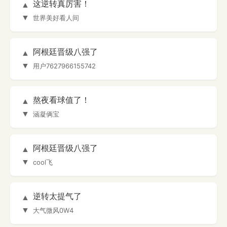
这逆转真厉害！
▲
▼
世界美好看人间
阿根廷晋级八强了
▲
▼
用户7627966155742
熬夜看球值了！
▲
▼
涵凝俩宝
阿根廷晋级八强了
▲
▼
cool飞
逆转太提气了
▲
▼
大气微风0W4