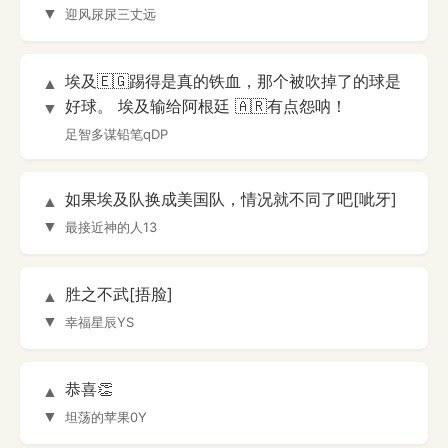
▼
迎风尿尿三丈远
埃及🇪🇬踢得是真的铁血，那个被吹掉了的球是
▲
好球。 埃及输给阿根廷 🇦🇷有点怨呐！
▼
足智多谋铅笔qDP
如果埃及队换成美国队，情况就不同了吧[呲牙]
▲
▼
最接近神的人13
胜之不武[捂脸]
▲
▼
幸福星辰YS
恭喜👏
▲
▼
坦荡的苹果0Y