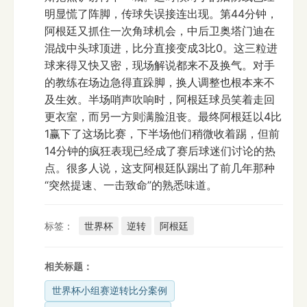
明显慌了阵脚，传球失误接连出现。第44分钟，
阿根廷又抓住一次角球机会，中后卫奥塔门迪在
混战中头球顶进，比分直接变成3比0。这三粒进
球来得又快又密，现场解说都来不及换气。对手
的教练在场边急得直跺脚，换人调整也根本来不
及生效。半场哨声吹响时，阿根廷球员笑着走回
更衣室，而另一方则满脸沮丧。最终阿根廷以4比
1赢下了这场比赛，下半场他们稍微收着踢，但前
14分钟的疯狂表现已经成了赛后球迷们讨论的热
点。很多人说，这支阿根廷队踢出了前几年那种
“突然提速、一击致命”的熟悉味道。
标签：
世界杯
逆转
阿根廷
相关标题：
世界杯小组赛逆转比分案例