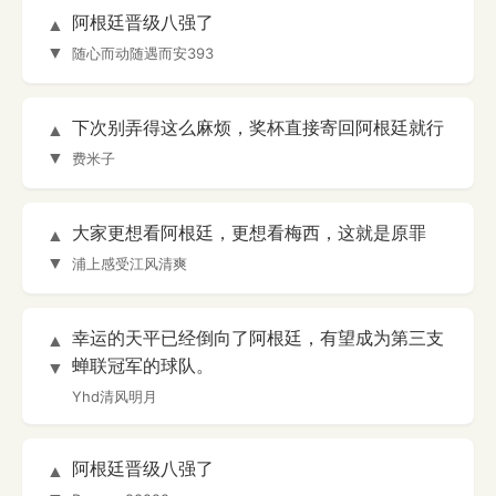
阿根廷晋级八强了
▲
▼
随心而动随遇而安393
下次别弄得这么麻烦，奖杯直接寄回阿根廷就行
▲
▼
费米子
大家更想看阿根廷，更想看梅西，这就是原罪
▲
▼
浦上感受江风清爽
幸运的天平已经倒向了阿根廷，有望成为第三支
▲
蝉联冠军的球队。
▼
Yhd清风明月
阿根廷晋级八强了
▲