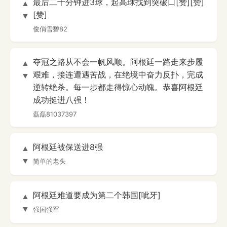
最后二十分钟进3球，起高球找到突破口[赞][赞]
▲
[赞]
▼
俊俏雪碧82
夺冠之路从不会一帆风顺。阿根廷一路走来步履
▲
艰难，接连遭遇苦战，在绝境中奋力反扑，完成
▼
逆转绝杀。每一步都走得惊心动魄。恭喜阿根廷
成功挺进八强！
磊磊81037397
阿根廷被保送进8强
▲
▼
简单的老头
阿根廷难道要成为第二个韩国[呲牙]
▲
▼
强国强军