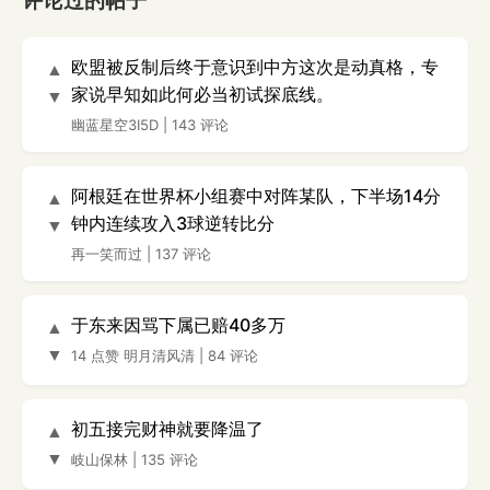
评论过的帖子
欧盟被反制后终于意识到中方这次是动真格，专
▲
家说早知如此何必当初试探底线。
▼
幽蓝星空3I5D
|
143 评论
阿根廷在世界杯小组赛中对阵某队，下半场14分
▲
钟内连续攻入3球逆转比分
▼
再一笑而过
|
137 评论
于东来因骂下属已赔40多万
▲
▼
14 点赞
明月清风清
|
84 评论
初五接完财神就要降温了
▲
▼
岐山保林
|
135 评论