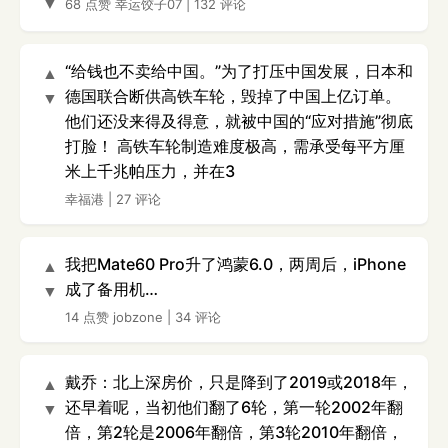
▼
68 点赞
幸运饺子07
|
132 评论
“给钱也不卖给中国。”为了打压中国发展，日本和
▲
德国联合断供高铁车轮，毁掉了中国上亿订单。
▼
他们还没来得及得意，就被中国的“应对措施”彻底
打脸！ 高铁车轮制造难度极高，需承受每平方厘
米上千兆帕压力，并在3
幸福港
|
27 评论
我把Mate60 Pro升了鸿蒙6.0，两周后，iPhone
▲
成了备用机…
▼
14 点赞
jobzone
|
34 评论
戴乔：北上深房价，只是降到了2019或2018年，
▲
还早着呢，当初他们翻了6轮，第一轮2002年翻
▼
倍，第2轮是2006年翻倍，第3轮2010年翻倍，