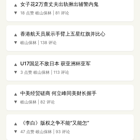
女子花2万查丈夫出轨揪出辅警内鬼
▲
▼
18 点赞
岐山保林
|
81 评论
香港航天员展示手臂上五星红旗并比心
▲
▼
岐山保林
|
138 评论
U17国足不敌日本 获亚洲杯亚军
▲
▼
3 点赞
岐山保林
|
113 评论
中美经贸磋商 何立峰同美财长握手
▲
▼
岐山保林
|
82 评论
《李白》版权之争不能“又能怎”
▲
▼
47 点赞
岐山保林
|
93 评论