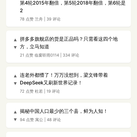
第4轮2015年翻倍，第5轮2018年翻倍，第6轮是
2
78 点赞
兰舟
|
39 评论
拼多多旗舰店的货是正品吗？只需看这四个地
▲
方，立马知道
▼
21 点赞
临窗听雨0114
|
334 评论
连老外都懵了！万万没想到，梁文锋带着
▲
DeepSeek又刷新世界记录！
▼
72 点赞
杜若
|
19 评论
揭秘中国人口最少的三个县，鲜为人知！
▲
▼
94 点赞
寓公
|
48 评论