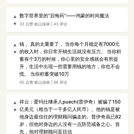
数字世界里的“后悔药”——鸿蒙的时间魔法
▲
▼
33 点赞
岐山保林
|
43 评论
钱， 真的太重要了， 当你每个月稳定有7000元
▲
的收入时，你日常开销生活就没有压力。 当你积
▼
蓄有个3万的时候，你心里的安全感就会有所提
升，生活中出现一些需要用钱的地方，你也不会
慌。 当你积蓄突破10万
95 点赞
岐山保林
|
96 评论
祥云：爱玛仕继承人puech(普伊奇）被骗了150
▲
亿美元（相当于一千多亿人民币）。他的钱是被
▼
他身边最信任的理财顾问骗走的。普伊奇虽已82
岁，但他对身边的人没有一点防范戒备之心。首
先，他对理财顾问盲目信