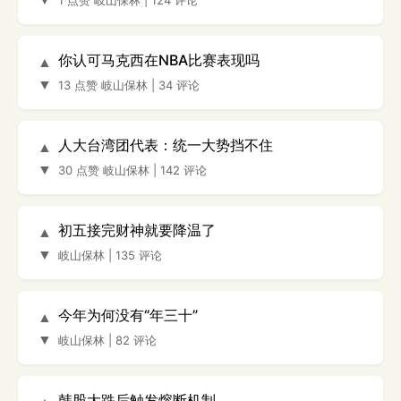
你认可马克西在NBA比赛表现吗
▲
▼
13 点赞
岐山保林
|
34 评论
人大台湾团代表：统一大势挡不住
▲
▼
30 点赞
岐山保林
|
142 评论
初五接完财神就要降温了
▲
▼
岐山保林
|
135 评论
今年为何没有“年三十”
▲
▼
岐山保林
|
82 评论
韩股大跌后触发熔断机制