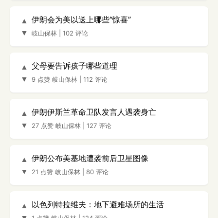
伊朗会为美以送上哪些“惊喜”
▲
▼
岐山保林
|
102 评论
父母要告诉孩子哪些道理
▲
▼
9 点赞
岐山保林
|
112 评论
伊朗伊斯兰革命卫队发言人遇袭身亡
▲
▼
27 点赞
岐山保林
|
127 评论
伊朗公布美基地遭袭前后卫星图像
▲
▼
21 点赞
岐山保林
|
80 评论
以色列特拉维夫：地下避难场所的生活
▲
▼
1 点赞
岐山保林
|
124 评论