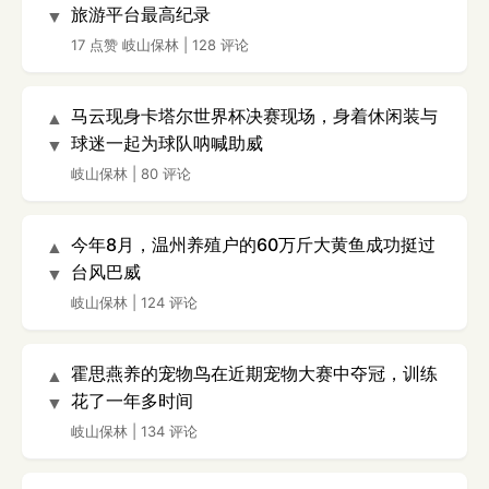
旅游平台最高纪录
▼
17 点赞
岐山保林
|
128 评论
马云现身卡塔尔世界杯决赛现场，身着休闲装与
▲
球迷一起为球队呐喊助威
▼
岐山保林
|
80 评论
今年8月，温州养殖户的60万斤大黄鱼成功挺过
▲
台风巴威
▼
岐山保林
|
124 评论
霍思燕养的宠物鸟在近期宠物大赛中夺冠，训练
▲
花了一年多时间
▼
岐山保林
|
134 评论