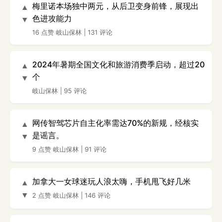
梅里诺本场独中两元，从后卫变身前锋，展现出
▲
色进攻能力
▼
16 点赞
岐山保林
|
131 评论
2024年暑期全国文化和旅游消费季启动，超过20
▲
个
▼
岐山保林
|
95 评论
网传智驾芯片自主化率需达70%的新规，经核实
▲
是谣言。
▼
9 点赞
岐山保林
|
91 评论
加拿大一女球迷玩人浪太嗨，手机甩飞好几米
▲
▼
2 点赞
岐山保林
|
146 评论