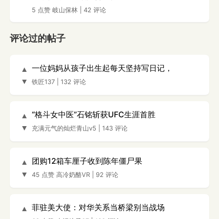
5 点赞
岐山保林
|
42 评论
评论过的帖子
一位妈妈从孩子出生起每天坚持写日记，
▲
▼
铁匠137
|
132 评论
“格斗女中医”石铭斩获UFC生涯首胜
▲
▼
充满元气的灿烂青山v5
|
143 评论
团购12箱车厘子收到陈年僵尸果
▲
▼
45 点赞
高冷奶酪VR
|
92 评论
菲驻美大使：对华关系当桥梁别当战场
▲