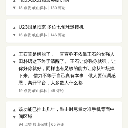
▲
▼
18 点赞
岐山保林
|
130 评论
U23国足抵京 多位七旬球迷接机
▲
▼
16 点赞
岐山保林
|
146 评论
王石算是解脱了，一直宣称不依靠王石的女强人
▲
田朴珺这下终于清醒了。 王石让你强你就强，让
▼
你好你就好，同样也有足够的能力让你从神坛掉
下来。 借力不等于自己真有本事，做人要低调感
恩，离开平台，大多数人什么都
19 点赞
岐山保林
|
45 评论
该功能已推出几年，敲击时尽量对准手机背面中
▲
间区域
▼
94 点赞
岐山保林
|
65 评论