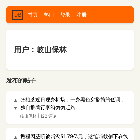
DB
首页
热门
登录
注册
用户：岐山保林
发布的帖子
张柏芝近日现身机场，一身黑色穿搭简约低调，
▲
独自推着行李箱匆匆赶路
▼
岐山保林
|
122 评论
携程因垄断被罚没51.79亿元，这笔罚款创下在线
▲