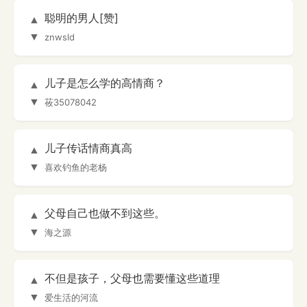
聪明的男人[赞]
▲
▼
znwsld
儿子是怎么学的高情商？
▲
▼
莜35078042
儿子传话情商真高
▲
▼
喜欢钓鱼的老杨
父母自己也做不到这些。
▲
▼
海之源
不但是孩子，父母也需要懂这些道理
▲
▼
爱生活的河流