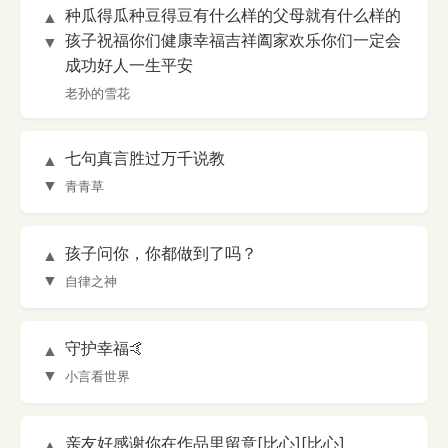
种瓜得瓜种豆得豆有什么样的父母就有什么样的
▲
孩子祝福你们健康幸福吉祥阖家欢乐你们一定会
▼
成功好人一生平安
老孙的雪花
七句真言胜过万千说教
▲
▼
青青草
孩子问你，你都做到了吗？
▲
▼
自律之神
守护幸福🤙
▲
▼
小言看世界
亲友好感谢你在作品里留意[比心][比心]
▲