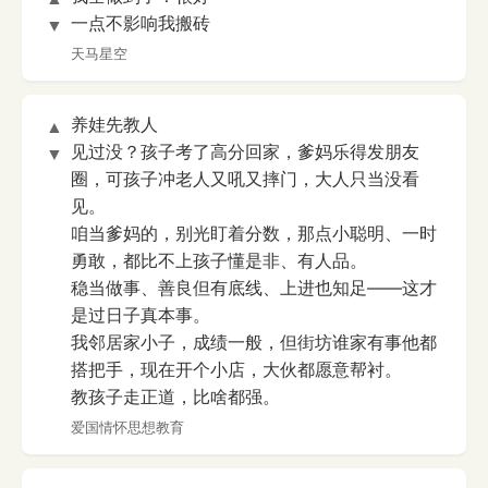
一点不影响我搬砖
▼
天马星空
养娃先教人
▲
见过没？孩子考了高分回家，爹妈乐得发朋友
▼
圈，可孩子冲老人又吼又摔门，大人只当没看
见。
咱当爹妈的，别光盯着分数，那点小聪明、一时
勇敢，都比不上孩子懂是非、有人品。
稳当做事、善良但有底线、上进也知足——这才
是过日子真本事。
我邻居家小子，成绩一般，但街坊谁家有事他都
搭把手，现在开个小店，大伙都愿意帮衬。
教孩子走正道，比啥都强。
爱国情怀思想教育