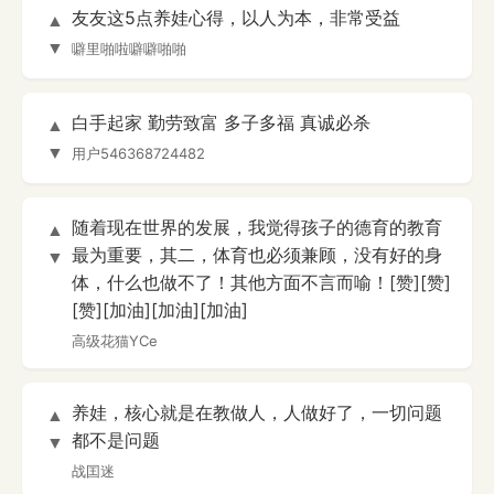
友友这5点养娃心得，以人为本，非常受益
▲
▼
噼里啪啦噼噼啪啪
白手起家 勤劳致富 多子多福 真诚必杀
▲
▼
用户546368724482
随着现在世界的发展，我觉得孩子的德育的教育
▲
最为重要，其二，体育也必须兼顾，没有好的身
▼
体，什么也做不了！其他方面不言而喻！[赞][赞]
[赞][加油][加油][加油]
高级花猫YCe
养娃，核心就是在教做人，人做好了，一切问题
▲
都不是问题
▼
战囯迷