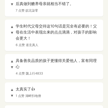
后真做到赡养母亲就相当不错了。
▼
7 点赞
皖北柒零
学生时代父母交待这10句话是完全有必要的！父
▲
母在生活中表现出来的点点滴滴，对孩子的影响
▼
会更大！
6 点赞
道玄真人
具备善良品质的孩子更懂得关爱他人，富有同理
▲
心
▼
4 点赞
陇上行4833
太真实了👍
▲
▼
1 点赞
湖畔扫地僧