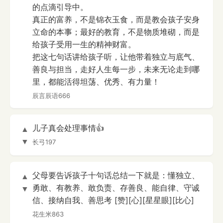
的点滴引导中。
真正的富养，不是锦衣玉食，而是教会孩子安身
立命的本事；最好的教育，不是物质堆砌，而是
给孩子受用一生的精神财富。
把这七句话讲给孩子听，让他带着独立与底气、
善良与担当，走好人生每一步，未来无论走到哪
里，都能活得坦荡、优秀、有力量！
辰言辰语666
儿子真会处理事情👍
▲
▼
长弓197
父母要告诉孩子十句话总结一下就是：懂独立、
▲
勇敢、有教养、敢负责、存善良、能自律、守诚
▼
信、接纳自我、善思考 [赞][心][星星眼][比心]
花生米863