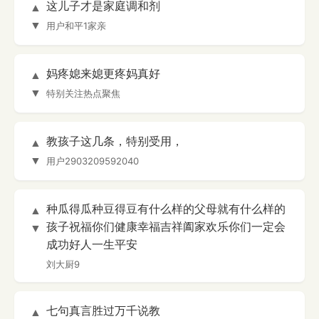
这儿子才是家庭调和剂
▲
▼
用户和平1家亲
妈疼媳来媳更疼妈真好
▲
▼
特别关注热点聚焦
教孩子这几条，特别受用，
▲
▼
用户2903209592040
种瓜得瓜种豆得豆有什么样的父母就有什么样的
▲
孩子祝福你们健康幸福吉祥阖家欢乐你们一定会
▼
成功好人一生平安
刘大厨9
七句真言胜过万千说教
▲