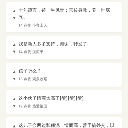
十句箴言，铸一生风骨；言传身教，养一世底
▲
气。
▼
14 点赞
小寨山人
我是新人多多支持，谢谢，转发了
▲
▼
14 点赞
漠恒予
孩子听么？
▲
▼
13 点赞
聚泉收藏
这小伙子情商太高了[赞][赞][赞]
▲
▼
12 点赞
热爱祖国
这儿子会两边和稀泥，情商高，善于搞外交，以
▲