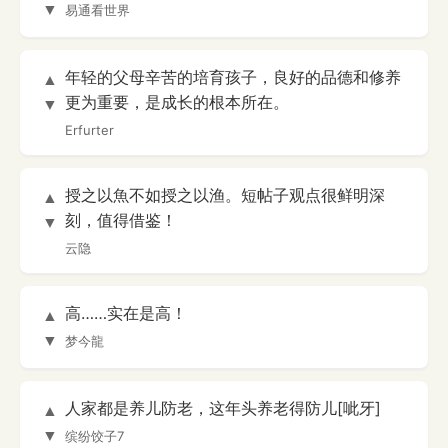
▼
易通看世界
年轻的父母辛苦的培育孩子，良好的品德和修养
▲
更为重要，是成长的根本所在。
▼
Erfurter
授之以魚不如授之以渔。短帖子观点很鲜明深
▲
刻，值得借鉴！
▼
云隐
高……实在是高！
▲
▼
梦今龍
人家都是养儿防老，这年头养老得防儿[呲牙]
▲
▼
缤纷饺子7