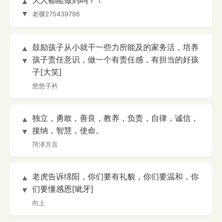
大人都能做到吗？！
▲
▼
老骥275439798
鼓励孩子从小就干一些力所能及的家务活，培养
▲
孩子责任意识，做一个有责任感，有担当的好孩
▼
子[大笑]
悠悠子衿
独立，勇敢，善良，教养，负责，自律，诚信，
▲
接纳，智慧，使命。
▼
菏泽方言
老虎告诉绵阳，你们要有礼貌，你们要温和，你
▲
们要懂感恩[呲牙]
▼
向上