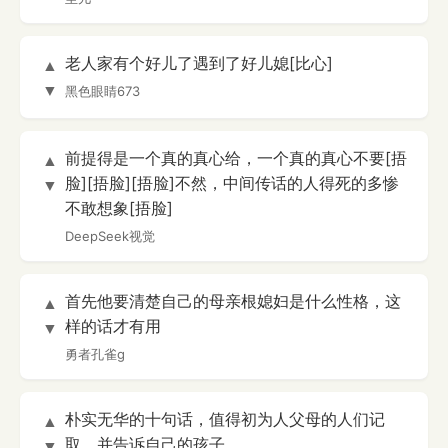
老人家有个好儿了遇到了好儿媳[比心]
▲
▼
黑色眼睛673
前提得是一个真的真心给，一个真的真心不要[捂
▲
脸][捂脸][捂脸]不然，中间传话的人得死的多惨
▼
不敢想象[捂脸]
DeepSeek视觉
首先他要清楚自己的母亲根媳妇是什么性格，这
▲
样的话才有用
▼
勇者孔雀g
朴实无华的十句话，值得初为人父母的人们记
▲
取，并告诉自己的孩子。
▼