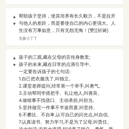
帮助孩子坚持，使其培养有长久毅力，不是拉开
▲
与他人的差距，而是要使自己的内心更强大。人
▼
生没有万事如意，只有无怨无悔！[赞][祈祷]
无敌小丁丁
孩子的三观,藏在父母的言传身教里;
▲
孩子的未来,藏在日常的点滴引导中。
▼
一定要告诉孩子的七句话:
1.自己把衣服洗了,叫独立。
2.课堂老师提问,经常第一个举手,叫勇气。
3.主动帮同学搭把手、礼让他人,叫善良。
4.做错事不找借口、主动承担,叫担当。
5.坚持做完一件事不半途而废,叫坚持。
6.不攀比、不自卑,认可自己的闪光点,叫自信。
7.认真读书、努力学习,不是为了父母,叫责任。