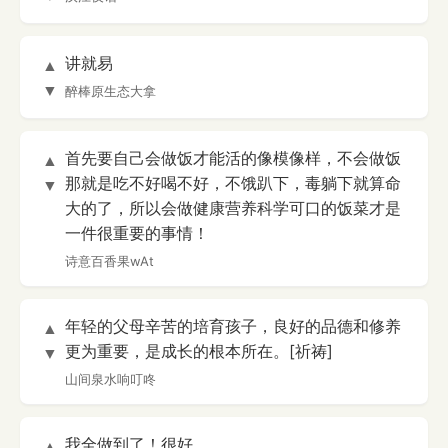
讲就易
▲
▼
醉棒原生态大拿
首先要自己会做饭才能活的像模像样，不会做饭
▲
那就是吃不好喝不好，不饿趴下，毒躺下就算命
▼
大的了，所以会做健康营养科学可口的饭菜才是
一件很重要的事情！
诗意百香果wAt
年轻的父母辛苦的培育孩子，良好的品德和修养
▲
更为重要，是成长的根本所在。[祈祷]
▼
山间泉水响叮咚
我全做到了！很好
▲