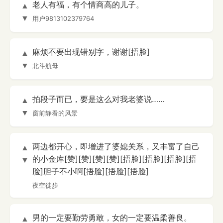
老人有福，有个情商高的儿子。
▲
▼
用户9813102379764
麻烦不要出现错别字，谢谢[捂脸]
▲
▼
北斗航母
拍段子而已，要是这么对我老婆说……
▲
▼
窗前静看的风景
两边都开心，即增进了婆媳关系，又丰富了自己
▲
的小金库[赞][赞][赞][赞][捂脸][捂脸][捂脸][捂
▼
脸]胆子不小啊[捂脸][捂脸][捂脸]
夜空徒步
男的一定要勤劳勇敢，女的一定要温柔善良。
▲