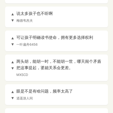
说太多孩子也不听啊
▲
▼
梅德韦杰夫
可让孩子明确读书使命，拥有更多选择权利
▲
▼
一叶扁舟6456
两头胡，能胡一时，不能胡一世，哪天闹个矛盾
▲
把这事提起，婆媳关系会更差。
▼
MXSCD
眼是不是有啥问题，频率太高了
▲
▼
逍遥游人间