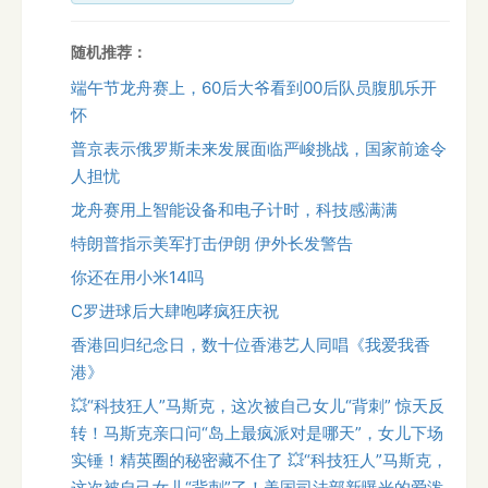
随机推荐：
端午节龙舟赛上，60后大爷看到00后队员腹肌乐开
怀
普京表示俄罗斯未来发展面临严峻挑战，国家前途令
人担忧
龙舟赛用上智能设备和电子计时，科技感满满
特朗普指示美军打击伊朗 伊外长发警告
你还在用小米14吗
C罗进球后大肆咆哮疯狂庆祝
香港回归纪念日，数十位香港艺人同唱《我爱我香
港》
💥“科技狂人”马斯克，这次被自己女儿“背刺” 惊天反
转！马斯克亲口问“岛上最疯派对是哪天”，女儿下场
实锤！精英圈的秘密藏不住了 💥“科技狂人”马斯克，
这次被自己女儿“背刺”了！美国司法部新曝光的爱泼