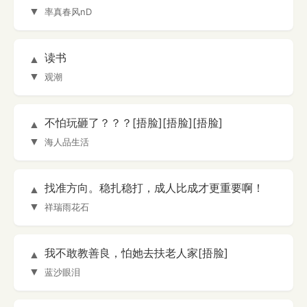
▼
率真春风nD
读书
▲
▼
观潮
不怕玩砸了？？？[捂脸][捂脸][捂脸]
▲
▼
海人品生活
找准方向。稳扎稳打，成人比成才更重要啊！
▲
▼
祥瑞雨花石
我不敢教善良，怕她去扶老人家[捂脸]
▲
▼
蓝沙眼泪