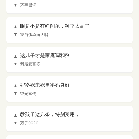
▼
环宇黑洞
眼是不是有啥问题，频率太高了
▲
▼
我自孤单向天啸
这儿子才是家庭调和剂
▲
▼
我最爱富婆
妈疼媳来媳更疼妈真好
▲
▼
继光宰倭
教孩子这几条，特别受用，
▲
▼
万子0926