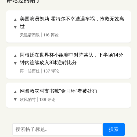
评论过的帖子
美国演员凯莉·霍特尔不幸遭遇车祸，抢救无效离
▲
世
▼
天黑请闭眼
|
116 评论
阿根廷在世界杯小组赛中对阵某队，下半场14分
▲
钟内连续攻入3球逆转比分
▼
再一笑而过
|
137 评论
网暴救灾村支书戴“金耳环”者被处罚
▲
▼
吹风的竹
|
138 评论
搜索