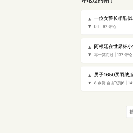
评论过的帖子
一位女警长相酷似
▲
▼
bill
|
97 评论
阿根廷在世界杯小
▲
▼
再一笑而过
|
137 评论
男子1650买羽绒
▲
▼
8 点赞
自由飞翔6
|
1