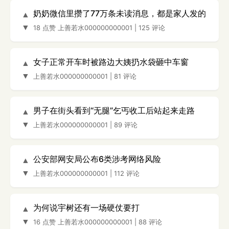
奶奶微信里攒了77万条未读消息，都是家人发的
▲
▼
18 点赞
上善若水000000000001
|
125 评论
女子正常开车时被路边大姨扔水袋砸中车窗
▲
▼
上善若水000000000001
|
81 评论
男子在街头看到“无腿”乞丐收工后站起来走路
▲
▼
上善若水000000000001
|
89 评论
公安部网安局公布6类涉考网络风险
▲
▼
上善若水000000000001
|
112 评论
为何说宇树还有一场硬仗要打
▲
▼
16 点赞
上善若水000000000001
|
88 评论