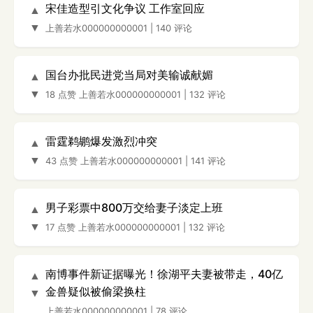
宋佳造型引文化争议 工作室回应
▲
▼
上善若水000000000001
|
140 评论
国台办批民进党当局对美输诚献媚
▲
▼
18 点赞
上善若水000000000001
|
132 评论
雷霆鹈鹕爆发激烈冲突
▲
▼
43 点赞
上善若水000000000001
|
141 评论
男子彩票中800万交给妻子淡定上班
▲
▼
17 点赞
上善若水000000000001
|
132 评论
南博事件新证据曝光！徐湖平夫妻被带走，40亿
▲
金兽疑似被偷梁换柱
▼
上善若水000000000001
|
78 评论