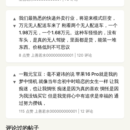
我们最熟悉的快递外卖行业，将迎来模式巨变，
▲
万元无人配送车来了 刚看两个无人配送车，一个
▼
1.98万元，一个1.68万元。这种车怪怪的，没有
车头，是真的无人驾驶，里面都是货，能装一堆
东西。价格低到不可思议
8 点赞
上善若水000000000001
|
120 评论
一颗元宝豆：毫不避讳的说 苹果16 Pro就是我的
▲
梦中情机 就像当年念初中时暗恋的女生一样 让我
▼
痴迷，也让我惆怅 痴迷是因为真的喜欢 惆怅是因
为我没钱买它 但是我觉得心中有追求是幸福的 通
过努力攒钱，
115 点赞
上善若水000000000001
|
12 评论
评论过的帖子