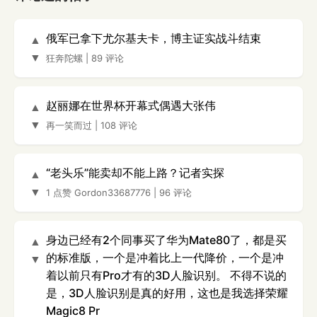
俄军已拿下尤尔基夫卡，博主证实战斗结束
▲
▼
狂奔陀螺
|
89 评论
赵丽娜在世界杯开幕式偶遇大张伟
▲
▼
再一笑而过
|
108 评论
“老头乐”能卖却不能上路？记者实探
▲
▼
1 点赞
Gordon33687776
|
96 评论
身边已经有2个同事买了华为Mate80了，都是买
▲
的标准版，一个是冲着比上一代降价，一个是冲
▼
着以前只有Pro才有的3D人脸识别。 不得不说的
是，3D人脸识别是真的好用，这也是我选择荣耀
Magic8 Pr