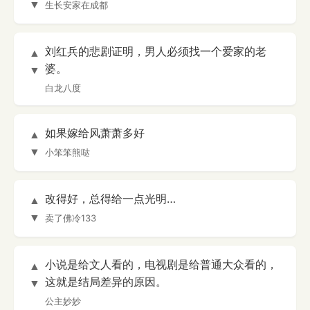
▼
生长安家在成都
刘红兵的悲剧证明，男人必须找一个爱家的老
▲
婆。
▼
白龙八度
如果嫁给风萧萧多好
▲
▼
小笨笨熊哒
改得好，总得给一点光明…
▲
▼
卖了佛冷133
小说是给文人看的，电视剧是给普通大众看的，
▲
这就是结局差异的原因。
▼
公主妙妙