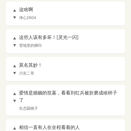
这啥啊
▲
▼
净心2604
这些人该有多坏！[灵光一闪]
▲
▼
雪地里的脚印
莫名其妙！
▲
▼
川东二哥
爱情是婚姻的坟墓，看看刘红兵被折磨成啥样子
▲
了
▼
生态园桃子
相信一直有人在全程看着的人
▲