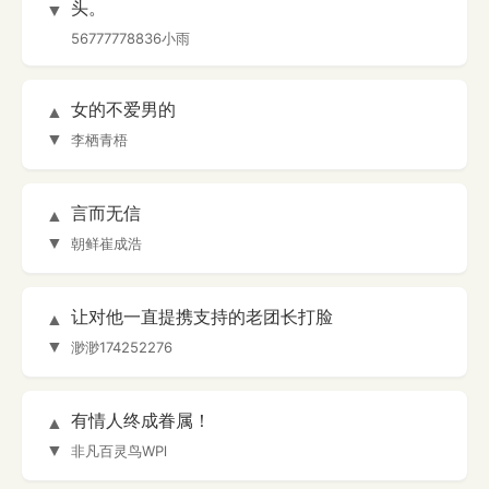
头。
▼
56777778836小雨
女的不爱男的
▲
▼
李栖青梧
言而无信
▲
▼
朝鲜崔成浩
让对他一直提携支持的老团长打脸
▲
▼
渺渺174252276
有情人终成眷属！
▲
▼
非凡百灵鸟WPl