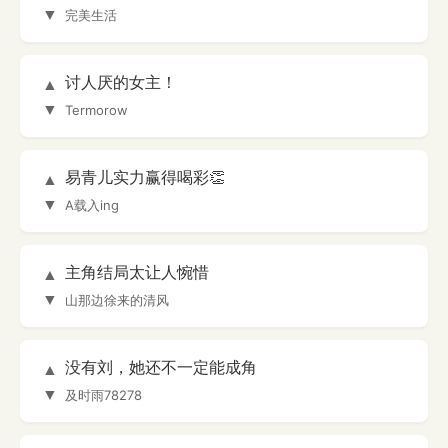
▼
完美生活
讨人厌的女主！
▲
▼
Termorow
易青儿实力赢得喝彩👏
▲
▼
A载入ing
主角结局太让人惋惜
▲
▼
山那边徐来的清风
没有刘，她还不一定能成角
▲
▼
及时雨78278