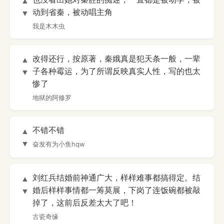
▲
动到省秦，被动唱主角
▼
我是木木虫
改得还行，按原著，秦娥真是犯天条一般，一辈
▲
子各种霉运，为了所谓反映真实人性，写的也太
▼
惨了
地狱的阿修罗
不错不错
▲
▼
奋发有为小鱼hqw
刘红兵结婚前神通广大，样样难事都搞得定。结
▲
婚后样样事情都一筹莫展，下岗了连饭碗都被敲
▼
掉了，这前后反差太大了吧！
古瓷奇缘