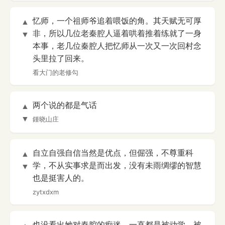
忆师，一个祖师爷追着喂饭的角。其天赋无可厚
▲
非，所以几位老秦腔人逼着哄着推着练就了一身
▼
本事，老几位秦腔人把忆师从一次又一次回村念
头里拉了回来。
看大门的老修勾
两个说的都是气话
▲
▼
鍾晓山庄
自立自强自信当然是优点，但倔强，不尊重科
▲
学，不从实事求是而出发，没有未雨绸缪的智慧
▼
也是挺害人的。
zytxdxm
也没看出她对秦腔的痴迷，一直都是被动学，被