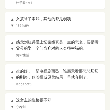
杜子腾dzt1
女孩除了唱戏，其他的都是弱项！
▲
▼
1894c9V
感觉刘红兵爱上忆秦娥真是一生的悲哀，要是听
▲
父母的娶一个门当户对的人会很幸福的。
▼
阿sir生活
改的好，一部电视剧而己，谁愿意看那悲悲切切
▲
的剧终，倘若排成原著结局，早就弃剧了。
▼
ledgebcftj
这女主的性格很不好
▲
▼
夺魂剑