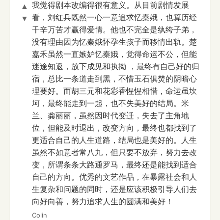
我觉得剧本改编得很有意义。从目前剧情发展
▲
看，刘红兵既然一心一意追求忆秦娥，也算历经
▼
千辛万苦才赢得爱情。他也不完全是纨绔子弟，
没有理由因为忆秦娥怀孕生孩子而移情出轨。楚
嘉禾虽然一直嫉妒忆秦娥，觉得命运不公，但能
迷途知返，放下成见和执拗 ，最终有自己好的归
宿，总比一条道走到黑，不惜玉石俱焚的阴暗心
理要好。而胡三元和花彩香惺惺相惜，命运虽坎
坷，最终能走到一起，也不失美好的结局。米
兰、龚丽丽，虽然因时代变迁，失去了主角地
位，但能及时退出，改变方向，最终也都找到了
更适合自己的人生道路，结局也是美好的。人生
虽然不如意者常八九，但只要不放弃，努力去改
变，所谓条条大路通罗马，最终还是能找到适合
自己的方向。优秀的文艺作品，在暴露社会和人
生复杂和问题的同时，还是应该积极引导人们去
向好向善，努力追求人生的圆满和美好！
Colin