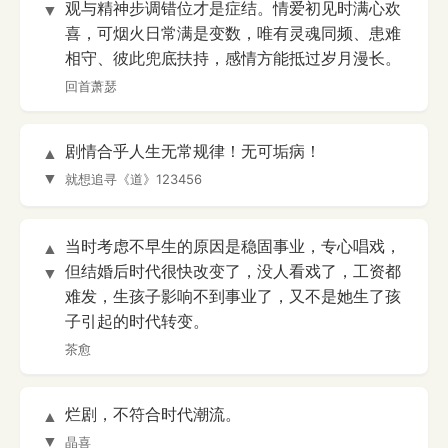
观与精神步调错位才是症结。情爱初见时满心欢
▼
喜，可烟火日常满是变数，唯有灵魂同频、患难
相守、彼此兜底扶持，感情方能抵过岁月漫长。
回首萧瑟
剧情合乎人生无常规律！无可垢病！
▲
▼
就想追寻《道》123456
当时考虑不早生的原因是稳固事业，专心唱戏，
▲
但结婚后时代很快改变了，没人看戏了，工资都
▼
难发，生孩子影响不到事业了，又不是她生了孩
子引起的时代转变。
茶愈
烂剧，不符合时代潮流。
▲
▼
晶喜