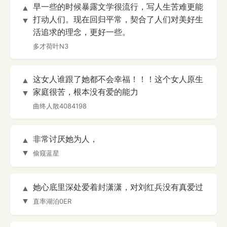
早一些的时候暴露文学很流行，写人生苦难更能
▲
打动人们。现在回归平常，契合了人们对美好生
▼
活追求的理念，更好一些。
多才荷叶N3
这女人谁跟了她都不会幸福！！！这个女人原生
▲
家庭很苦，根本没有爱的能力
▼
曲终人散4084198
非常讨厌她为人，
▲
▼
偷窥蓝星
她心底里深处爱着封潇潇，对刘红兵没有真爱过
▲
▼
直率湖泊0ER