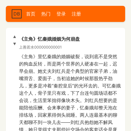
DB
首页
热门
登录
注册
▲
《主角》忆秦娥婚姻为何崩盘
▼
上善若水000000000001
《主角》里忆秦娥的婚姻破裂，说到底不是突然
的狗血反转，而是两个世界的人硬凑在一起，迟
早会崩。她丈夫刘红兵是个典型的官家子弟，油
嘴滑舌、爱面子，当初追她的时候那股热乎劲
儿，更多是冲着“秦腔皇后”的光环去的。可忆秦娥
这个人，骨子里只有戏，下了台连句圆场话都不
会说，生活里笨拙得像块木头。刘红兵想要的是
能陪他应酬、会来事的妻子，忆秦娥却整天泡在
排练场，回家累得倒头就睡。两人连最基本的聊
天都聊不到一块儿去——刘红兵抱怨她不解风
情，她只觉得丈夫那些社交场合的客套话全是废