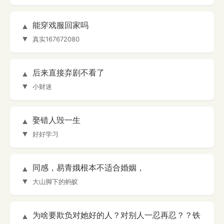
能穿戏服回家吗
▲
▼
真实167672080
后来直接弃剧不看了
▲
▼
小财迷
娶错人毁一生
▲
▼
好好学习
同感，易青娥根本不适合婚姻，
▲
▼
大山脚下的蚂蚁
为啥要欺负对她好的人？对别人一忍再忍？？铁
▲