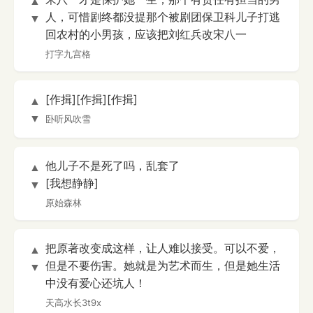
▲
人，可惜剧终都没提那个被剧团保卫科儿子打逃
▼
回农村的小男孩，应该把刘红兵改宋八一
打字九宫格
[作揖][作揖][作揖]
▲
▼
卧听风吹雪
他儿子不是死了吗，乱套了
▲
[我想静静]
▼
原始森林
把原著改变成这样，让人难以接受。可以不爱，
▲
但是不要伤害。她就是为艺术而生，但是她生活
▼
中没有爱心还坑人！
天高水长3t9x