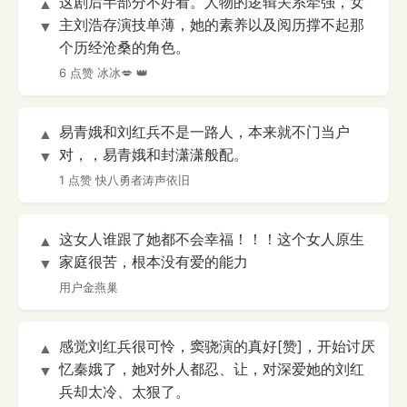
这剧后半部分不好看。人物的逻辑关系牵强，女
▲
主刘浩存演技单薄，她的素养以及阅历撑不起那
▼
个历经沧桑的角色。
6 点赞
冰冰💋 👑
易青娥和刘红兵不是一路人，本来就不门当户
▲
对，，易青娥和封潇潇般配。
▼
1 点赞
快八勇者涛声依旧
这女人谁跟了她都不会幸福！！！这个女人原生
▲
家庭很苦，根本没有爱的能力
▼
用户金燕巢
感觉刘红兵很可怜，窦骁演的真好[赞]，开始讨厌
▲
忆秦娥了，她对外人都忍、让，对深爱她的刘红
▼
兵却太冷、太狠了。