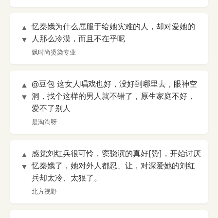
忆秦娥为什么屈服于给她灾难的人，却对爱她的
▲
人那么冷漠，而且不在乎呢
▼
飘时尚烫染专业
@豆包 这女人唱戏也好，没好到哪里去，眼神空
▲
洞，找个这样的男人就不错了，原生家庭不好，
▼
爱不了别人
是淘淘呀
感觉刘红兵很可怜，窦骁演的真好[赞]，开始讨厌
▲
忆秦娥了，她对外人都忍、让，对深爱她的刘红
▼
兵却太冷、太狠了。
北方视野