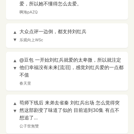
爱，所以她不懂得怎么去爱。
啊海pAZQ
大众点评一边倒，都支持刘红兵
▲
▼
乐观向上WSc
@豆包 一开始刘红兵就爱的太卑微，所以就注定
▲
他们幸福没有未来[流泪]，感觉刘红兵爱的一点都
▼
不值
春天里
苟师下线后 来弟去省秦 刘红兵出场 怎么觉得突
▲
然这部剧变了味道了似的 目前追到30集 有点不
▼
想追了…
公子世無雙