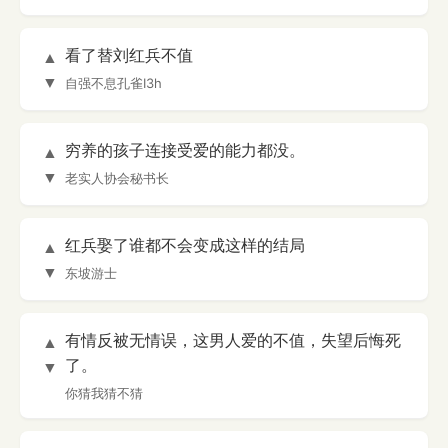
看了替刘红兵不值
▲
▼
自强不息孔雀I3h
穷养的孩子连接受爱的能力都没。
▲
▼
老实人协会秘书长
红兵娶了谁都不会变成这样的结局
▲
▼
东坡游士
有情反被无情误，这男人爱的不值，失望后悔死
▲
了。
▼
你猜我猜不猜