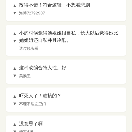
改得不错！符合逻辑，不想看悲剧
▲
▼
海博72792907
小的时候觉得她姐姐很自私，长大以后觉得她比
▲
她姐姐还自私并且冷酷。
▼
透过镜头看
这种改编合符人性。好
▲
▼
美猴王
吓死人了！谁搞的？
▲
▼
不理不理左卫门
没意思了啊
▲
▼
糖宝415