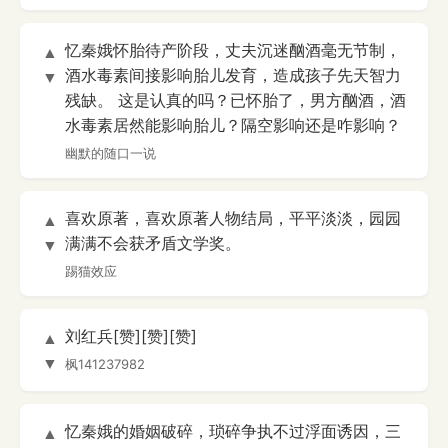
忆秦娥怀胎待产阶段，丈夫沉迷酗酒毫无节制，
▲
酒水毒素间接影响胎儿发育，造成孩子先天智力
▼
残缺。 这是认真的吗？已怀胎了，男方酗酒，酒
水毒素居然能影响胎儿？隔空影响还是咋影响？
幽默的随口一说
喜欢原著，喜欢原著人物结局，平平淡淡，园园
▲
满满不会获矛盾文学奖。
▼
踢猫效应
刘红兵[赞][赞][赞]
▲
▼
枫141237982
忆秦娥的婚姻破碎，琐碎争执不过浮面诱因，三
▲