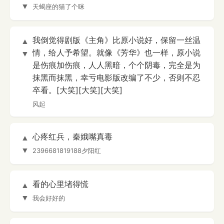
▼
天蝎座的猫了个咪
我倒觉得剧版《主角》比原小说好，保留一丝温
▲
情，给人予希望。就像《芳华》也一样，原小说
▼
是伤痕加伤痕，人人黑暗，个个阴毒，完全是为
抹黑而抹黑，幸亏电影版改编了不少，否则不忍
卒看。[大笑][大笑][大笑]
风起
心疼红兵，秦娥嘴真毒
▲
▼
2396681819188夕阳红
看的心里堵得慌
▲
▼
我会好好的