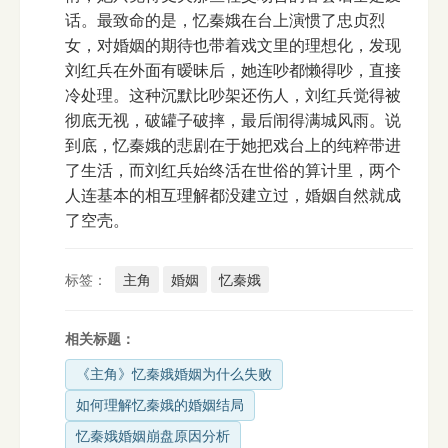
话。最致命的是，忆秦娥在台上演惯了忠贞烈
女，对婚姻的期待也带着戏文里的理想化，发现
刘红兵在外面有暧昧后，她连吵都懒得吵，直接
冷处理。这种沉默比吵架还伤人，刘红兵觉得被
彻底无视，破罐子破摔，最后闹得满城风雨。说
到底，忆秦娥的悲剧在于她把戏台上的纯粹带进
了生活，而刘红兵始终活在世俗的算计里，两个
人连基本的相互理解都没建立过，婚姻自然就成
了空壳。
标签：
主角
婚姻
忆秦娥
相关标题：
《主角》忆秦娥婚姻为什么失败
如何理解忆秦娥的婚姻结局
忆秦娥婚姻崩盘原因分析