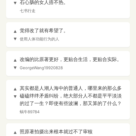
石心肠的女人捂不热。
▼
七书行走
觉得改了就有希望了。
▲
▼
使用人体功能行为的人
改编的比原著更好，更贴合生活，更贴合实际。
▲
▼
GeorgeWang19920828
其实都是人潮人海中的普通人，哪里来的那么多
▲
磕磕绊绊矛盾纠纷，绝大部分人不都是平平淡淡
▼
的过了一生？即使有些波澜，那又算的了什么？
蜗牛89784
照原著拍摄出来根本就过不了审核
▲