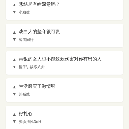
悲结局有啥深意吗？
▲
▼
小粉娃
戏曲人的坚守很可贵
▲
▼
智者同行
再狠的女人也不能这般伤害对你有恩的人
▲
▼
橙子讲娱乐八卦
生活磨灭了激情呀
▲
▼
川臧线
好扎心
▲
▼
缤纷清风3eH