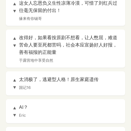
这女人忘恩负义生性凉薄冷漠，可惜了刘红兵过
▲
往毫无保留的付出！
▼
缘来有你锡哥
改得好，如果看按原剧不想看，让人憋屈，难道
▲
苦命人要至死都苦吗，社会本应宣扬好人好报，
▼
善有福报的正能量
于露营地中享受自然
太消极了，逃避型人格！原生家庭遗传
▲
▼
国记16
AI？
▲
▼
Eric