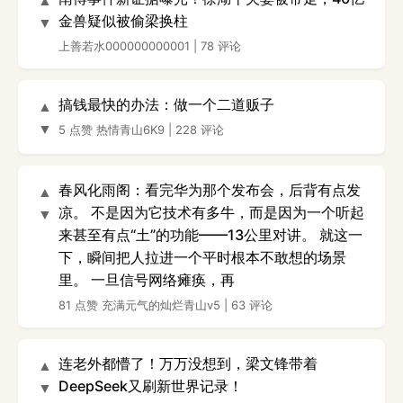
▲
金兽疑似被偷梁换柱
▼
上善若水000000000001
|
78 评论
搞钱最快的办法：做一个二道贩子
▲
▼
5 点赞
热情青山6K9
|
228 评论
春风化雨阁：看完华为那个发布会，后背有点发
▲
凉。 不是因为它技术有多牛，而是因为一个听起
▼
来甚至有点“土”的功能——13公里对讲。 就这一
下，瞬间把人拉进一个平时根本不敢想的场景
里。 一旦信号网络瘫痪，再
81 点赞
充满元气的灿烂青山v5
|
63 评论
连老外都懵了！万万没想到，梁文锋带着
▲
DeepSeek又刷新世界记录！
▼