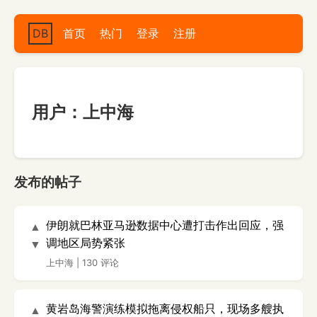
DB
首页
热门
登录
注册
用户：上中海
发布的帖子
伊朗就巴林亚马逊数据中心遭打击作出回应，强
▲
调地区局势紧张
▼
上中海
|
130 评论
黄岩岛海警演练模拟拖离侵权船只，现场多艘执
▲