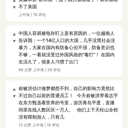
▲
不了美国
▼
上中海
|
76 评论
中国人容易被电诈盯上是有原因的，一位越南人
▲
告诉我：一个14亿人口的大国，几乎没黑社会没
▼
暴力，大家在国内有防备心但不强，防备意识也
不够，一看就没受过外国风俗的“毒打”！ 在国内
生活久了，很多人习惯了出门
68 点赞
上中海
|
28 评论
俞敏洪估计做梦都想不到，自己的影响力竟然比
▲
不过自己以前的普通员工！ 今天俞敏洪带着志宇
▼
在东方甄选看世界的号里，游历青岛平度，直播
间里在线人数区区一万人。 他们上下天柱山全程
没有限制游人，只有几
13 点赞
上中海
|
18 评论