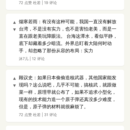
72 点赞
杜若
|
19 评论
烟寒若雨：有没有这种可能，我国一直没有解放
▲
台湾，不是没有实力，也不是害怕老美，而是一
▼
直在跟老美玩障眼法。 台海这潭水，看似平静，
底下却藏着多少暗流。外界总盯着大陆何时动
手，却忽略了那份从容的布局：实力
沐7儿
|
12 评论
顾议史：如果日本偷偷造核武器，其他国家能发
▲
现吗？这么说吧，几乎不可能，搞核武，就跟做
▼
菜一样，原理早就公布了，如果不追求小型化，
现有的技术能力造一个原子弹还真没多少难度，
但是，原子弹的材料就很麻烦了。
72 点赞
杜若
|
31 评论