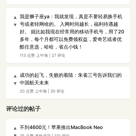
我是狮子座ya：我就发现，真是不要轻易换手机
▲
号或者转网啥的。 入网时间越长，福利待遇越
▼
好。 就比如我现在经常用的移动手机号，用了20
多年，每个月都可以免费领权益，爱奇艺或者优
酷任意选，哈哈，省点小钱！
113 点赞
上中海
|
27 评论
成功的起飞，失败的着陆：朱雀三号告诉我们的
▲
中国航天未来
▼
20 点赞
上中海
|
30 评论
评论过的帖子
不到4600元！苹果推出MacBook Neo
▲
▼
25 点赞
老妖卓宁
|
110 评论