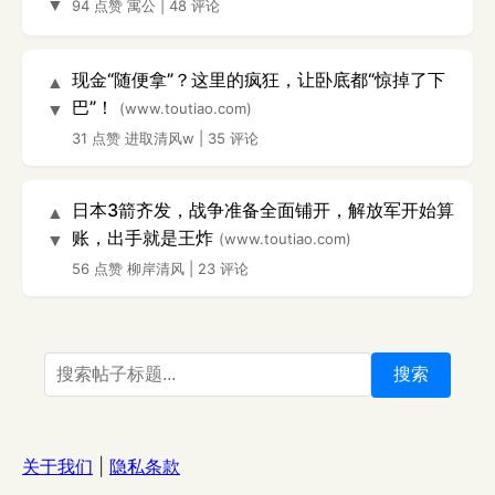
▼
94 点赞
寓公
|
48 评论
现金“随便拿”？这里的疯狂，让卧底都“惊掉了下
▲
巴”！
(www.toutiao.com)
▼
31 点赞
进取清风w
|
35 评论
日本3箭齐发，战争准备全面铺开，解放军开始算
▲
账，出手就是王炸
(www.toutiao.com)
▼
56 点赞
柳岸清风
|
23 评论
搜索
关于我们
|
隐私条款