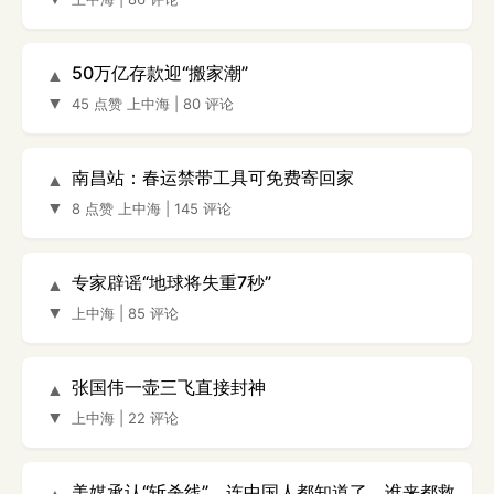
50万亿存款迎“搬家潮”
▲
▼
45 点赞
上中海
|
80 评论
南昌站：春运禁带工具可免费寄回家
▲
▼
8 点赞
上中海
|
145 评论
专家辟谣“地球将失重7秒”
▲
▼
上中海
|
85 评论
张国伟一壶三飞直接封神
▲
▼
上中海
|
22 评论
美媒承认“斩杀线”，连中国人都知道了，谁来都救