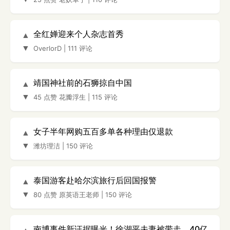
全红婵迎来个人杂志首秀
▲
▼
OverlorD
|
111 评论
靖国神社前的石狮掠自中国
▲
▼
45 点赞
花瓣浮生
|
115 评论
女子半年网购五百多单各种理由仅退款
▲
▼
潍坊理洁
|
150 评论
泰国游客赴哈尔滨旅行后回国报警
▲
▼
80 点赞
原英语王老师
|
150 评论
南博事件新证据曝光！徐湖平夫妻被带走，40亿