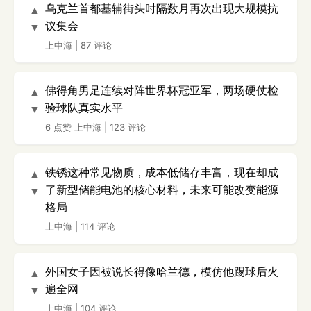
乌克兰首都基辅街头时隔数月再次出现大规模抗
▲
议集会
▼
上中海
|
87 评论
佛得角男足连续对阵世界杯冠亚军，两场硬仗检
▲
验球队真实水平
▼
6 点赞
上中海
|
123 评论
铁锈这种常见物质，成本低储存丰富，现在却成
▲
了新型储能电池的核心材料，未来可能改变能源
▼
格局
上中海
|
114 评论
外国女子因被说长得像哈兰德，模仿他踢球后火
▲
遍全网
▼
上中海
|
104 评论