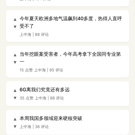
今年夏天欧洲多地气温飙到40多度，热得人直呼
▲
受不了
▼
上中海
|
88 评论
当年挖眼案受害者，今年高考拿下全国同专业第
▲
一
▼
15 点赞
上中海
|
95 评论
6G离我们究竟还有多远
▲
▼
35 点赞
上中海
|
88 评论
本周我国多领域迎来硬核突破
▲
▼
上中海
|
36 评论