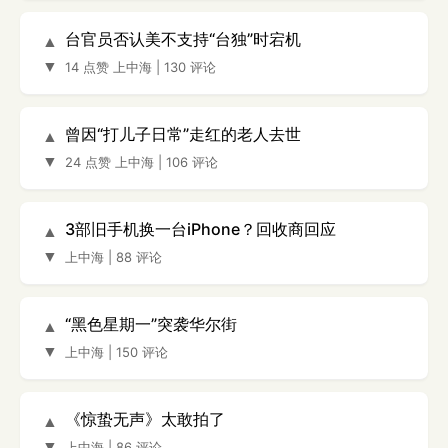
台官员否认美不支持“台独”时宕机
▲
▼
14 点赞
上中海
|
130 评论
曾因“打儿子日常”走红的老人去世
▲
▼
24 点赞
上中海
|
106 评论
3部旧手机换一台iPhone？回收商回应
▲
▼
上中海
|
88 评论
“黑色星期一”突袭华尔街
▲
▼
上中海
|
150 评论
《惊蛰无声》太敢拍了
▲
▼
上中海
|
86 评论