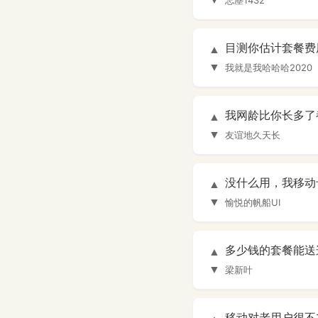
忘塵1432
目测你估计套餐费
▲
▼
我就是我哈哈哈2020
我网龄比你长多了
▲
▼
友谊地久天长
没什么用，我移动
▲
▼
愉悦的帆船UI
多少钱的套餐能送
▲
▼
梁新叶
移动对老用户很不