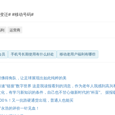
变迁# #移动号码#
福利
运营商
会员
手机号长期使用有什么好处
移动老用户福利有哪些
谢佛得角队，让足球展现出如此纯粹的美
”正加速“链接”数字世界 这是我读报看到的消息，作为老年人我感到高
化，有学习新知识的条件，自己也不甘心做新时代的“科盲”。 据报载
00％！又一抗跌硬通货出现，普通人也能买
罗永浩的评价一针见血！