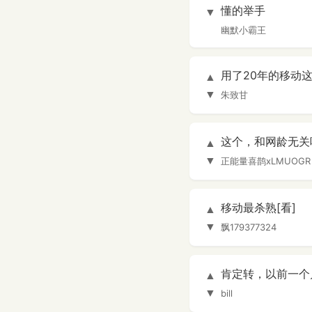
懂的举手
▼
幽默小霸王
用了20年的移动
▲
▼
朱致甘
这个，和网龄无关
▲
▼
正能量喜鹊xLMUOGR
移动最杀熟[看]
▲
▼
飘179377324
肯定转，以前一个
▲
▼
bill