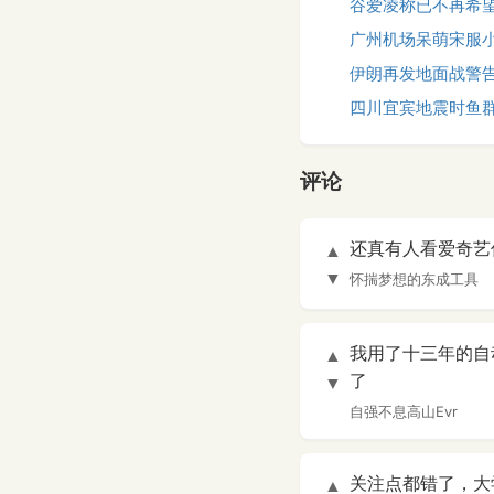
谷爱凌称已不再希
广州机场呆萌宋服
伊朗再发地面战警
四川宜宾地震时鱼
评论
还真有人看爱奇艺
▲
▼
怀揣梦想的东成工具
我用了十三年的自
▲
了
▼
自强不息高山Evr
关注点都错了，大
▲