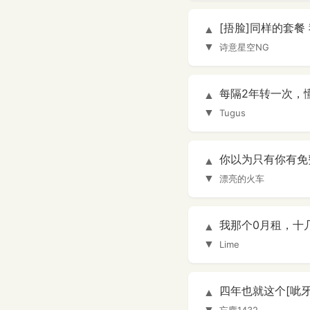
[捂脸]同样的套餐
▲
▼
诗意星空NG
每隔2年转一次，
▲
▼
Tugus
你以为只有你有免
▲
▼
漂亮的火车
我那个0月租，十
▲
▼
Lime
四年也就这个[呲牙
▲
▼