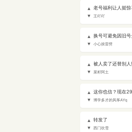
老号福利让人挺惊
▲
▼
王吖吖
换号可避免因旧号
▲
▼
小心挨雷劈
被人卖了还替别人
▲
▼
菜籽阿土
这你也信？现在29
▲
▼
博学多才的风筝AYq
转发了
▲
▼
西门吹雪