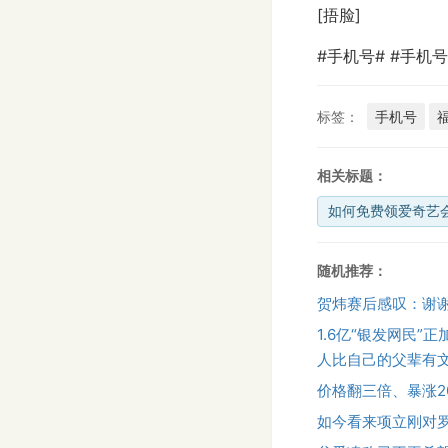
[捂脸]
#手机号# #手机号
标签：
手机号
相关标题：
如何免费领爱奇艺
随机推荐：
贺炜赛后感叹：谢
1.6亿“银发网民
人比自己的父辈有文
价格翻三倍、暴涨2
如今看来项立刚对