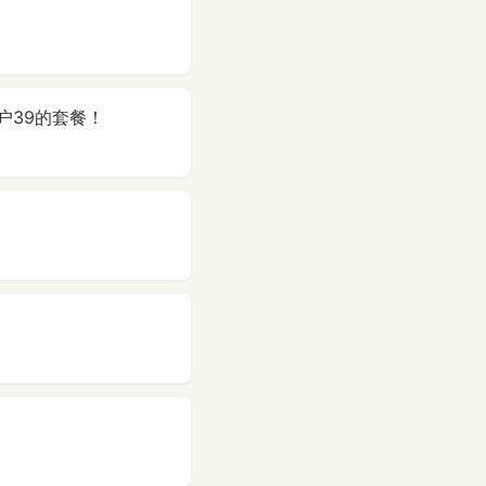
户39的套餐！