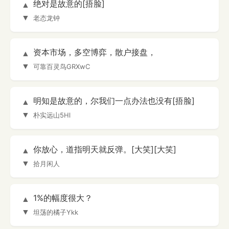
绝对是故意的[捂脸]
▲
▼
老态龙钟
资本市场，多空博弈，散户接盘，
▲
▼
可靠百灵鸟GRXwC
明知是故意的，尔我们一点办法也没有[捂脸]
▲
▼
朴实远山5Hl
你放心，道指明天就反弹。[大笑][大笑]
▲
▼
拾月闲人
1%的幅度很大？
▲
▼
坦荡的橘子Ykk