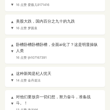
▼
16 点赞
爱薇儿9171416
美股大跌，国内百分之九十的九跌
▲
▼
16 点赞
梦圆袁
卧槽卧槽卧槽卧槽，全面ai化了？这是明显操纵
▲
人类
▼
16 点赞
ljh107167391
这种新闻是杞人忧天
▲
▼
14 点赞
金丹道法
对他们要放弃一切幻想，努力奋斗，准备战
▲
斗。！
▼
13 点赞
淮远66