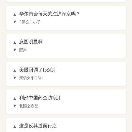
华尔街会每天关注沪深京吗？
▲
▼
2呀么二小子
意图明显啊
▲
▼
醒声
美股回调了[比心]
▲
▼
亲切火车OSU
利好中国药企[加油]
▲
▼
北国之春槊
这是反其道而行之
▲