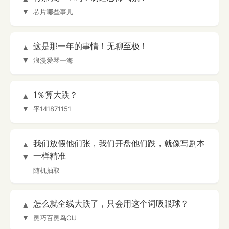
▼
芯片哪些事儿
这是那一年的事情！无聊至极！
▲
▼
浪漫爱琴—海
1％算大跌？
▲
▼
平141871151
我们放假他们张，我们开盘他们跌，就像写剧本
▲
一样精准
▼
随机抽取
怎么就全线大跌了，只会用这个词吸眼球？
▲
▼
灵巧百灵鸟OIJ