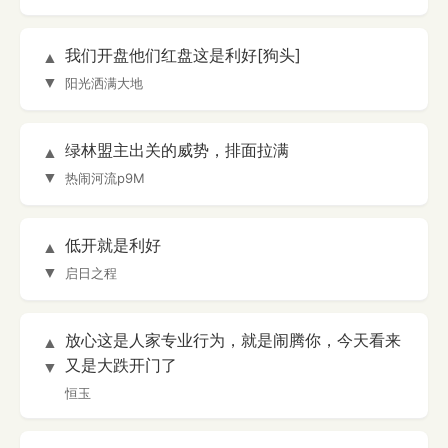
我们开盘他们红盘这是利好[狗头]
▲
▼
阳光洒满大地
绿林盟主出关的威势，排面拉满
▲
▼
热闹河流p9M
低开就是利好
▲
▼
启日之程
放心这是人家专业行为，就是闹腾你，今天看来
▲
又是大跌开门了
▼
恒玉