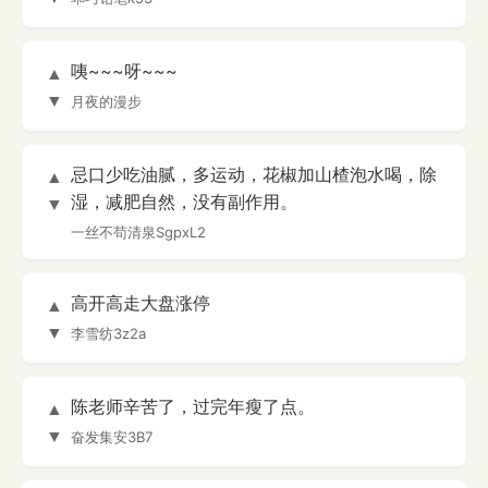
咦~~~呀~~~
▲
▼
月夜的漫步
忌口少吃油腻，多运动，花椒加山楂泡水喝，除
▲
湿，减肥自然，没有副作用。
▼
一丝不苟清泉SgpxL2
高开高走大盘涨停
▲
▼
李雪纺3z2a
陈老师辛苦了，过完年瘦了点。
▲
▼
奋发集安3B7