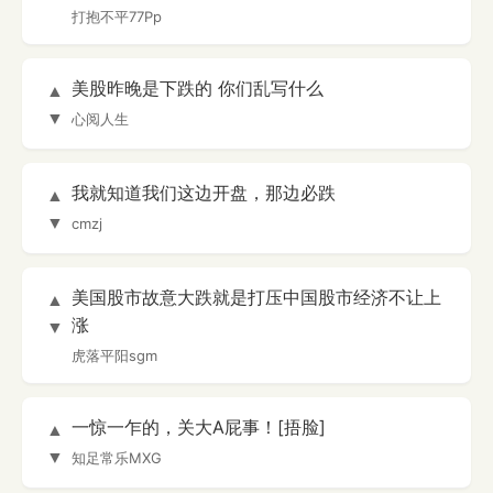
打抱不平77Pp
美股昨晚是下跌的 你们乱写什么
▲
▼
心阅人生
我就知道我们这边开盘，那边必跌
▲
▼
cmzj
美国股市故意大跌就是打压中国股市经济不让上
▲
涨
▼
虎落平阳sgm
一惊一乍的，关大A屁事！[捂脸]
▲
▼
知足常乐MXG