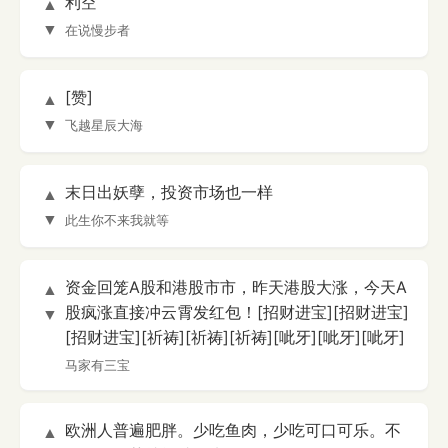
利空
▲
▼
在说慢步者
[赞]
▲
▼
飞越星辰大海
末日出妖孽，投资市场也一样
▲
▼
此生你不来我就等
资金回笼A股和港股市市，昨天港股大涨，今天A
▲
股疯涨直接冲云霄发红包！[招财进宝][招财进宝]
▼
[招财进宝][祈祷][祈祷][祈祷][呲牙][呲牙][呲牙]
马家有三宝
欧洲人普遍肥胖。少吃鱼肉，少吃可口可乐。不
▲