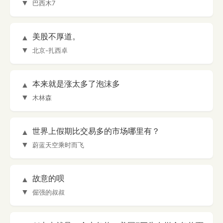
▼
巴西木7
美股不厚道。
▲
▼
北京-扎西卓
本来就是涨太多了泡沫多
▲
▼
木林森
世界上假期比交易多的市场哪里有？
▲
▼
蔚蓝天空乘时而飞
故意的呗
▲
▼
倔强的叔叔