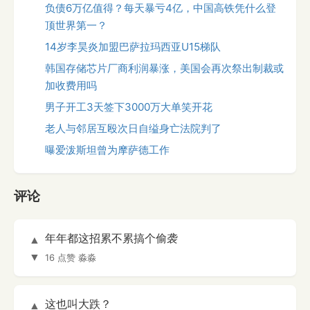
负债6万亿值得？每天暴亏4亿，中国高铁凭什么登
顶世界第一？
14岁李昊炎加盟巴萨拉玛西亚U15梯队
韩国存储芯片厂商利润暴涨，美国会再次祭出制裁或
加收费用吗
男子开工3天签下3000万大单笑开花
老人与邻居互殴次日自缢身亡法院判了
曝爱泼斯坦曾为摩萨德工作
评论
年年都这招累不累搞个偷袭
▲
▼
16 点赞
淼淼
这也叫大跌？
▲