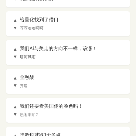
给量化找到了借口
▲
▼
哼哼哈哈呵呵
我们Ai与美走的方向不一样，该涨！
▲
▼
塔河风雨
金融战
▲
▼
齐速
我们还要看美国佬的脸色吗！
▲
▼
热闹湖泊2
指数也就跌1个多点
▲