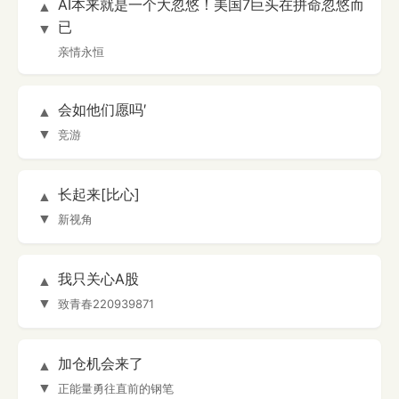
AI本来就是一个大忽悠！美国7巨头在拼命忽悠而
▲
已
▼
亲情永恒
会如他们愿吗′
▲
▼
竞游
长起来[比心]
▲
▼
新视角
我只关心A股
▲
▼
致青春220939871
加仓机会来了
▲
▼
正能量勇往直前的钢笔