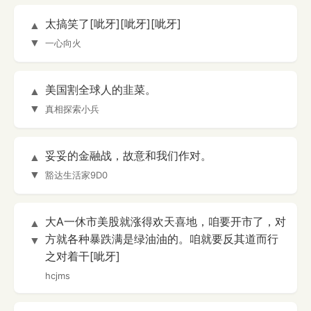
太搞笑了[呲牙][呲牙][呲牙]
▲
▼
一心向火
美国割全球人的韭菜。
▲
▼
真相探索小兵
妥妥的金融战，故意和我们作对。
▲
▼
豁达生活家9D0
大A一休市美股就涨得欢天喜地，咱要开市了，对
▲
方就各种暴跌满是绿油油的。咱就要反其道而行
▼
之对着干[呲牙]
hcjms