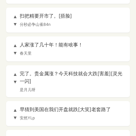
扫把精要开市了。[捂脸]
▲
▼
分秒必争山雀84n
人家涨了几十年！能有啥事！
▲
▼
春天里
完了。贵金属涨？今天科技就会大跌[害羞][灵光
▲
一闪]
▼
是月儿呀
早猜到美国在我们开盘就跌[大笑]老套路了
▲
▼
安然YLp