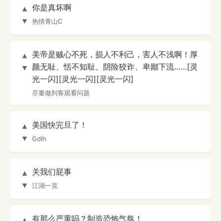
你是真坏啊
▲
▼
热情青山C
美帝是贼心不死，损人不利己，害人不浅啊！厚
▲
颜无耻、恬不知耻、阴险狡诈、卑鄙下流……[灵
▼
光一闪][灵光一闪][灵光一闪]
尽量做到客观看问题
美国快完旦了！
▲
▼
Gdlh
关我们屁事
▲
▼
江湖一克
有那么严重吗？制造恐怖气氛！
▲