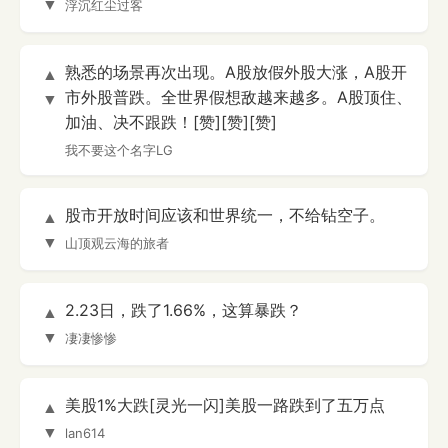
▼
浮沉红尘过客
熟悉的场景再次出现。A股放假外股大涨，A股开
▲
市外股普跌。全世界假想敌越来越多。A股顶住、
▼
加油、决不跟跌！[赞][赞][赞]
我不要这个名字LG
股市开放时间应该和世界统一，不给钻空子。
▲
▼
山顶观云海的旅者
2.23日，跌了1.66%，这算暴跌？
▲
▼
凄凄惨惨
美股1%大跌[灵光一闪]美股一路跌到了五万点
▲
▼
lan614