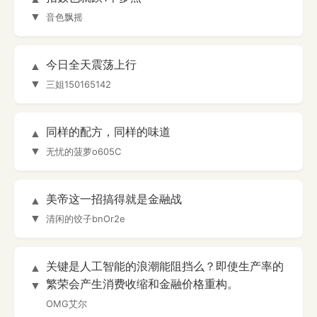
▼
音色飘摇
今日全天震荡上行
▲
▼
三姐150165142
同样的配方，同样的味道
▲
▼
无忧的菠萝o605C
美帝这一招搞得就是金融战
▲
▼
清闲的饺子bnOr2e
关键是人工智能的浪潮能阻挡么？即使生产率的
▲
繁荣会产生消费收缩和金融价格重构。
▼
OMG艾尔