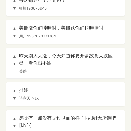
每次都这样！老套路！
▲
▼
虹虹193873943
美股涨你们哇哇叫，美股跌你们也哇哇叫
▲
▼
用户4532620371784
昨天别人大涨，今天知道你要开盘故意大跌砸
▲
盘，看你跟不跟
▼
美麟
扯淡
▲
▼
诗意天空JX
感觉有一点没有见过世面的样子[捂脸]无所谓吧
▲
[比心]
▼