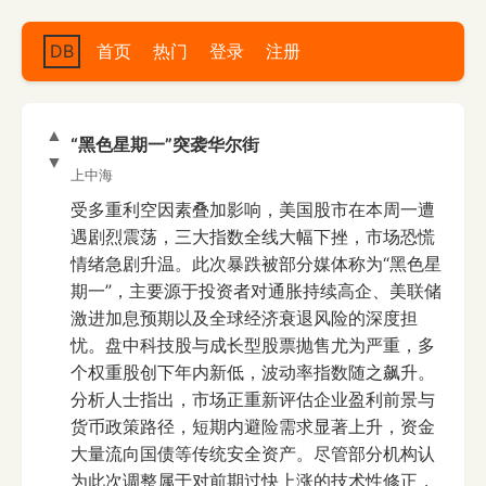
DB
首页
热门
登录
注册
▲
“黑色星期一”突袭华尔街
▼
上中海
受多重利空因素叠加影响，美国股市在本周一遭
遇剧烈震荡，三大指数全线大幅下挫，市场恐慌
情绪急剧升温。此次暴跌被部分媒体称为“黑色星
期一”，主要源于投资者对通胀持续高企、美联储
激进加息预期以及全球经济衰退风险的深度担
忧。盘中科技股与成长型股票抛售尤为严重，多
个权重股创下年内新低，波动率指数随之飙升。
分析人士指出，市场正重新评估企业盈利前景与
货币政策路径，短期内避险需求显著上升，资金
大量流向国债等传统安全资产。尽管部分机构认
为此次调整属于对前期过快上涨的技术性修正，