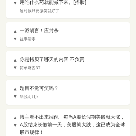
用吃什么药就能减下来。[捂脸]
▼
这时候只要微笑就好了
一派胡言！应封杀
▲
▼
往事清零
你是拷贝了哪天的内容 不负责
▲
▼
简单麻酱3T
题目不觉可笑吗？
▲
▼
洒脱明月jk
博主看不出来端倪，每当A股长假期美股就大涨，
▲
A股结束长假前一天，美股就大跌，这已成为全球
▼
股市规律！