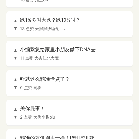
跌1%多叫大跌？跌10%叫？
▲
▼
13 点赞
天黑黑快睡觉zzz
小编紧急给家里小朋友做下DNA去
▲
▼
11 点赞
大杏仁北大荒
咋就这么精准卡点了？
▲
▼
6 点赞
闫联
关你屁事！
▲
▼
2 点赞
大兵小将biu
精准的就像剧本一样！[赞][赞][赞]
▲