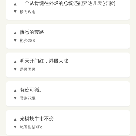
一个从骨髓往外烂的总统还能奔达几天[捂脸]
▲
▼
楼阁观雨
熟悉的套路
▲
▼
彬少288
明天开门红，港股大涨
▲
▼
居民国民
有迹可循。
▲
▼
君為花悅
光模块牛市不变
▲
▼
悠闲柑桔XFc