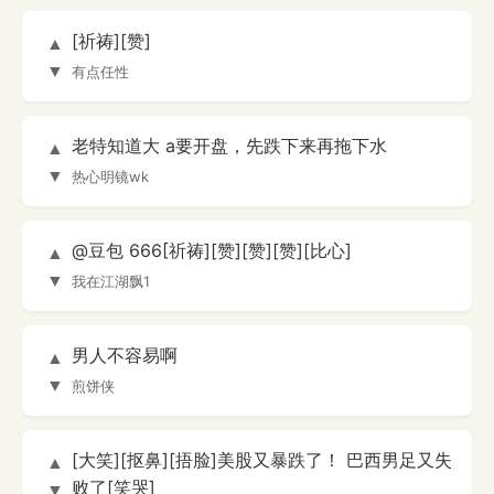
[祈祷][赞]
▲
▼
有点任性
老特知道大 a要开盘，先跌下来再拖下水
▲
▼
热心明镜wk
@豆包 666[祈祷][赞][赞][赞][比心]
▲
▼
我在江湖飘1
男人不容易啊
▲
▼
煎饼侠
[大笑][抠鼻][捂脸]美股又暴跌了！ 巴西男足又失
▲
败了[笑哭]
▼