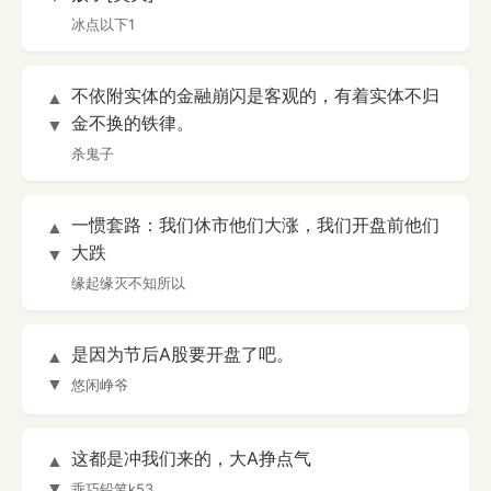
冰点以下1
不依附实体的金融崩闪是客观的，有着实体不归
▲
金不换的铁律。
▼
杀鬼子
一惯套路：我们休市他们大涨，我们开盘前他们
▲
大跌
▼
缘起缘灭不知所以
是因为节后A股要开盘了吧。
▲
▼
悠闲峥爷
这都是冲我们来的，大A挣点气
▲
▼
乖巧铅笔k53