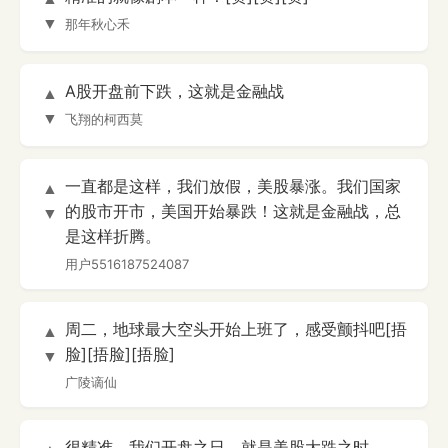
▼
那年秋心禾
A股开盘前下跌，这就是金融战
▲
▼
飞翔的柯西莫
一直都是这样，我们放假，美股暴涨。我们国家
▲
的股市开市，美国开始暴跌！这就是金融战，总
▼
是这样折腾。
用户5516187524087
周二，地球最大空头开始上班了，感受颤抖吧[捂
▲
脸][捂脸][捂脸]
▼
广陵谪仙
很精准，我们开盘之日，就是美股大跌之时。