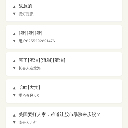
故意的
▲
▼
提灯定损
[赞][赞][赞]
▲
▼
用户6255292891476
完了[流泪][流泪][流泪]
▲
▼
长春人在北海
哈哈[大笑]
▲
▼
乖巧春风IuX
美国要打人家，难道让股市暴涨来庆祝？
▲
▼
南哥人儿灯