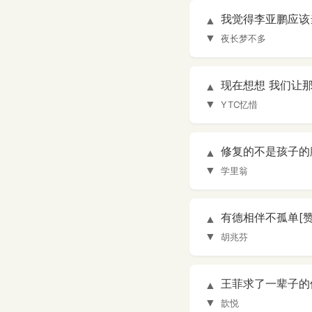
我觉得李亚鹏应该当
▲
▼
夜长梦不多
现在想想 我们让
▲
▼
YTC忆惜
修复的不是孩子的腭
▲
▼
学里翁
有德相伴不孤单[赞]
▲
▼
胡兆芬
王菲求了一辈子的佛
▲
▼
歆悦