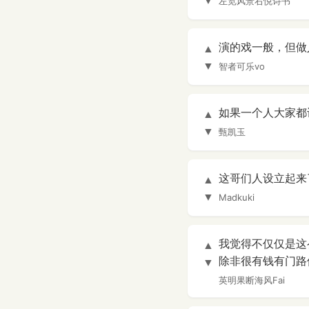
▼
左览风景右悦诗书
演的戏一般，但做
▲
▼
智者可乐vo
如果一个人大家都
▲
▼
甄凯玉
这哥们人设立起来
▲
▼
Madkuki
我觉得不仅仅是这
▲
除非很有钱有门路
▼
英明果断海风Fai