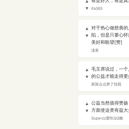
谁是好人，谁是真
▲
▼
ifa365
对于热心做慈善的
▲
陷，但是只要心怀
▼
美好和盼望[赞]
泷泉
毛主席说过，一个
▲
的公益才能走得更
▼
斑斑点点胖了找我
公益当然值得赞扬
▲
方面使这类有益大
▼
Superzz爱吃QQ糖