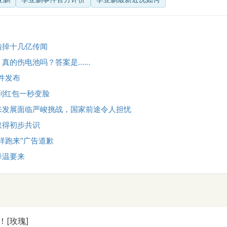
输掉十几亿传闻
，真的伤电池吗？答案是……
文件发布
到红包一秒变脸
来发展面临严峻挑战，国家前途令人担忧
取得初步共识
样跑来”广告道歉
降温要来
[玫瑰]