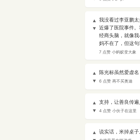
我没看过李亚鹏太
▲
近爆了医院事件。
▼
经商头脑，就像我
妈不在了，但这句
7 点赞
小蚂蚁变大象
陈光标虽然爱虚名
▲
▼
6 点赞
再不买奥迪
支持，让善良传遍
▲
▼
4 点赞
小伙子在这里
说实话，米掉桌子
▲