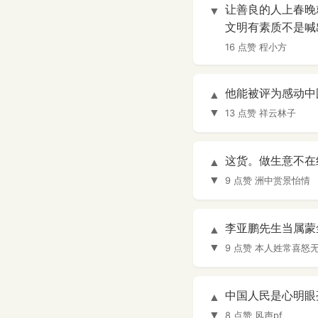
让善良的人上春晚
▼
文明有素质不是喊
16 点赞
程小方
他能被评为感动中
▲
▼
13 点赞
祥云林子
这货。做生意不在线
▲
▼
9 点赞
洲中赏景怡情
李亚鹏先生当属蒙
▲
▼
9 点赞
本人姓常喜怒
中国人民是心明眼
▲
▼
8 点赞
风声pf