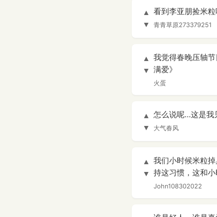
看到李亚朋捡米粒吃
▲
▼
青青草原273379251
我觉得春晚压轴节
▲
满爱》
▼
火蛋
怎么说呢…这是我
▲
▼
大气春风
我们小时候米粒掉
▲
持这习惯，这和小
▼
John108302022