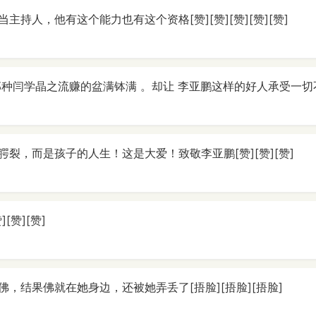
主持人，他有这个能力也有这个资格[赞][赞][赞][赞][赞]
那种闫学晶之流赚的盆满钵满 。却让 李亚鹏这样的好人承受一切
裂，而是孩子的人生！这是大爱！致敬李亚鹏[赞][赞][赞]
[赞][赞]
，结果佛就在她身边，还被她弄丢了[捂脸][捂脸][捂脸]