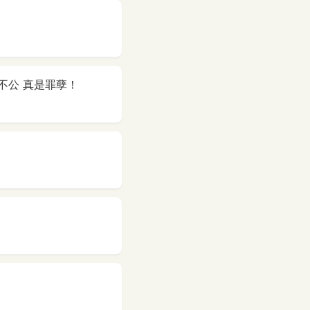
不公 真是罪孽！