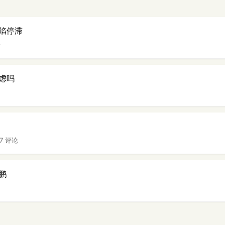
陷停滞
论
虑吗
37 评论
鹏