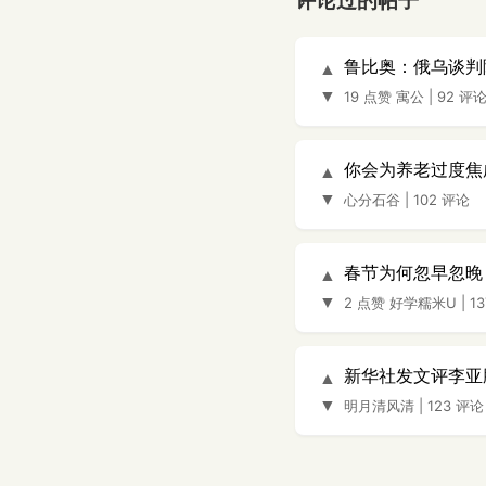
评论过的帖子
鲁比奥：俄乌谈判
▲
▼
19 点赞
寓公
|
92 评
你会为养老过度焦
▲
▼
心分石谷
|
102 评论
春节为何忽早忽晚
▲
▼
2 点赞
好学糯米U
|
1
新华社发文评李亚
▲
▼
明月清风清
|
123 评论