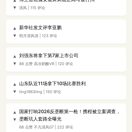
▲
▼
清风
|
115 评论
新华社发文评李亚鹏
▲
▼
明月清风清
|
123 评论
刘强东将拿下第7家上市公司
▲
▼
88 点赞
高冷奶酪VR
|
120 评论
山东队近11场拿下10场比赛胜利
▲
▼
ting1963ting
|
150 评论
国家打响2026反垄断第一枪！携程被立案调查，
▲
垄断坑人套路全曝光
▼
68 点赞
不凡清风07
|
222 评论