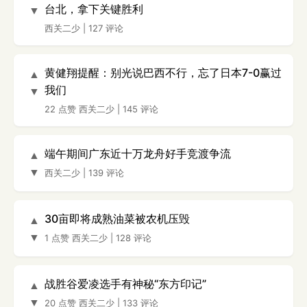
台北，拿下关键胜利
▼
西关二少
|
127 评论
黄健翔提醒：别光说巴西不行，忘了日本7-0赢过
▲
我们
▼
22 点赞
西关二少
|
145 评论
端午期间广东近十万龙舟好手竞渡争流
▲
▼
西关二少
|
139 评论
30亩即将成熟油菜被农机压毁
▲
▼
1 点赞
西关二少
|
128 评论
战胜谷爱凌选手有神秘“东方印记”
▲
▼
20 点赞
西关二少
|
133 评论