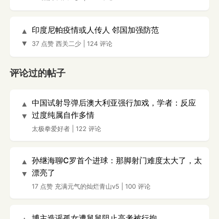
印度尼帕疫情或人传人 邻国加强防范
▲
▼
37 点赞
西关二少
|
124 评论
评论过的帖子
中国试射导弹后澳大利亚强行加戏，学者：反应
▲
过度纯属自作多情
▼
太极拳爱好者
|
122 评论
孙继海聊C罗首个进球：那脚射门难度太大了，太
▲
漂亮了
▼
17 点赞
充满元气的灿烂青山v5
|
100 评论
博主造谣孤女遭舅舅阻止高考被行拘