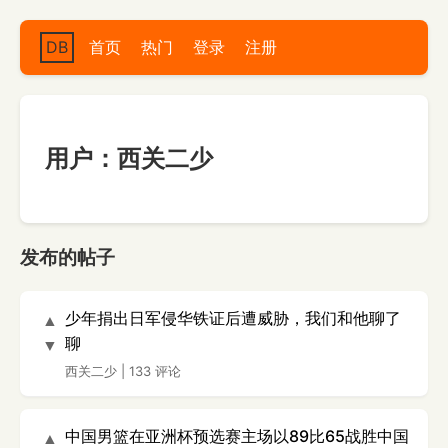
DB
首页
热门
登录
注册
用户：西关二少
发布的帖子
少年捐出日军侵华铁证后遭威胁，我们和他聊了
▲
聊
▼
西关二少
|
133 评论
中国男篮在亚洲杯预选赛主场以89比65战胜中国
▲