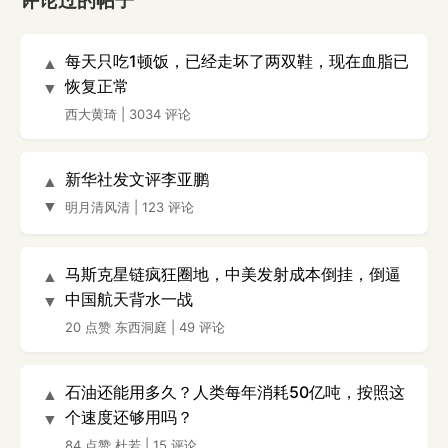
评论过的帖子
每天只吃1顿饭，已经走坏了两双鞋，现在血脂已
▲
恢复正常
▼
西大黄琦
|
3034 评论
新华社发文评李亚鹏
▲
▼
明月清风清
|
123 评论
马斯克星链疯狂圈地，中美发射成本倒挂，倒逼
▲
中国航天背水一战
▼
20 点赞
东西洞庭
|
49 评论
石油还能用多久？人类每年消耗50亿吨，按照这
▲
个速度还够用吗？
▼
84 点赞
杜若
|
15 评论