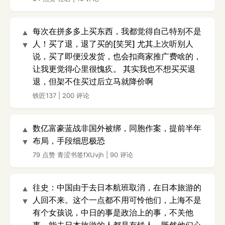
每次在拼多多上买东西，我都觉得自己特别不是
▲
人！买了退，退了买的[笑哭] 尤其上次听别人
▼
说，买了即便没发货，也会扣商家推广费啥的，
让我更觉得心里很愧疚。 其实我也不想买买退
退，但架不住买过后立马就降价啊
铁匠137
|
200 评论
数亿富豪蓝战非国外被绑，同胞作案，提前半年
▲
布局，手段细思极恐
▼
79 点赞
青涩书签fXUvjh
|
90 评论
往史：中国由于去日本航班取消，在日本旅游的
▲
人回不来。这个一点都不用可怜他们，上海不是
▼
有个女孩说，中日的事是政治上的事，不关他
事，能去日本旅游的人都是有钱人，既然他们心