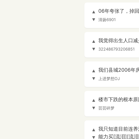
06年夸张了，掉
▲
▼
清扬6901
我觉得出生人口减
▲
▼
322486793206851
我们县城2006年
▲
▼
上进梦想OJ
楼市下跌的根本原
▲
▼
芸芸碎梦
我只知道目前连养活
▲
能力买[流泪][流泪]
▼