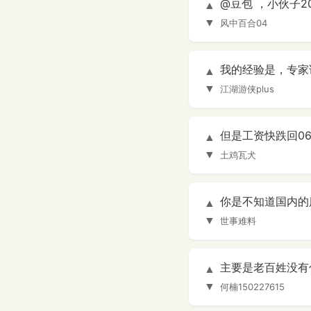
@豆包 ，小伙子2
▲
▼
风中百合04
我的经验是，专家
▲
▼
江湖游侠plus
但是工资快跌回0
▲
▼
土鸡瓦犬
你是不知道国内的
▲
▼
世事难料
主要是老百姓没有
▲
▼
何楠150227615