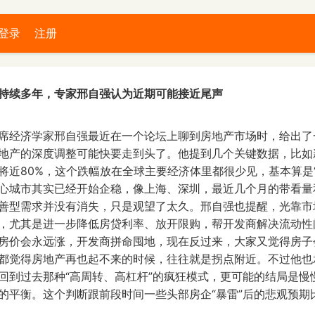
登录
注册
持续多年，专家邢自强认为近期可能接近尾声
席经济学家邢自强最近在一个论坛上聊到房地产市场时，给出了
地产的深度调整可能快要走到头了。他提到几个关键数据，比如新
将近80%，这个跌幅放在全球主要经济体里都很少见，基本算是
心城市其实已经开始企稳，像上海、深圳，最近几个月的带看量
善型需求并没有消失，只是观望了太久。邢自强也提醒，光靠市
，尤其是进一步降低房贷利率、放开限购，帮开发商解决流动性
房价会永远涨，开发商拼命囤地，现在反过来，大家又觉得房子
都觉得房地产再也起不来的时候，往往就是拐点附近。不过他也
回到过去那种“高周转、高杠杆”的疯狂模式，更可能的结局是慢
的平衡。这个判断跟前段时间一些头部房企“暴雷”后的悲观预期