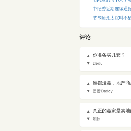
中纪委近期连续通
爷爷睡觉太沉叫不醒
评论
你准备买几套？
▲
▼
zIedu
谁都没赢，地产商
▲
▼
团团'Daddy
真正的赢家是卖地
▲
▼
嬼胦