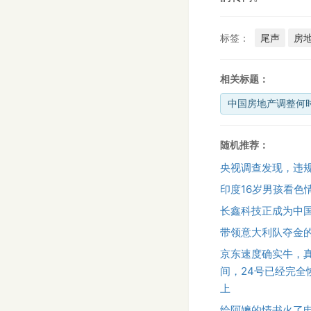
标签：
尾声
房
相关标题：
中国房地产调整何
随机推荐：
央视调查发现，违
印度16岁男孩看色
长鑫科技正成为中国
带领意大利队夺金
京东速度确实牛，
间，24号已经完
上
给阿嬷的情书火了