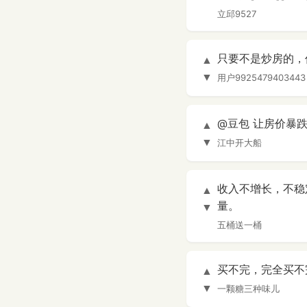
立邱9527
只要不是炒房的，
▲
▼
用户9925479403443
@豆包 让房价暴
▲
▼
江中开大船
收入不增长，不稳
▲
量。
▼
五桶送一桶
买不完，完全买不
▲
▼
一颗糖三种味儿