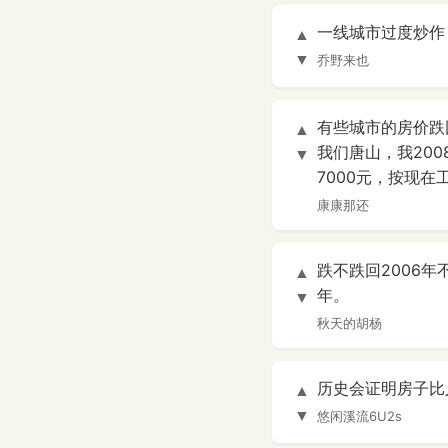
一线城市过度炒作
▲
▼
乔野来也
有些城市的房价跌回
▲
我们唐山，我200
▼
7000元，按现
康康那还
跌不跌回2006
▲
年。
▼
秋天的胡杨
历史会证明房子比
▲
▼
悠闲溪流6U2s