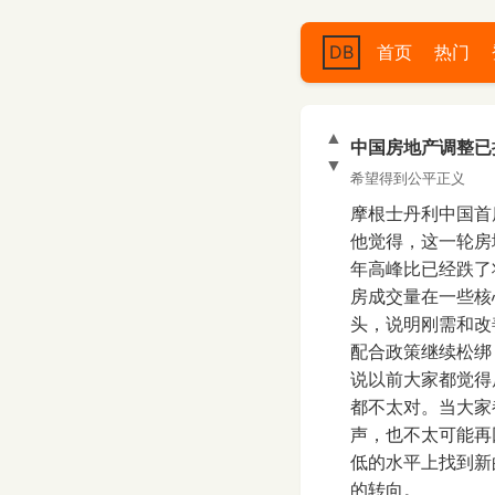
DB
首页
热门
▲
中国房地产调整已
▼
希望得到公平正义
摩根士丹利中国首
他觉得，这一轮房
年高峰比已经跌了
房成交量在一些核
头，说明刚需和改
配合政策继续松绑
说以前大家都觉得
都不太对。当大家
声，也不太可能再
低的水平上找到新
的转向。