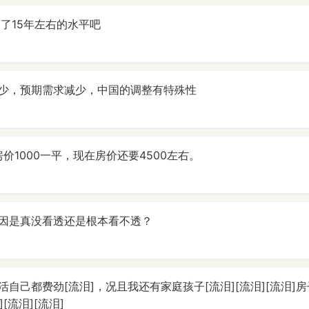
回了15年左右的水平吧
少，预期需求减少，中国的调整有特殊性
房价1000一平，现在房价还要4500左右。
因是真没看透还是根本看不透？
自己都费劲[流泪]，况且我还有家庭孩子[流泪][流泪][流泪]
[流泪][流泪]