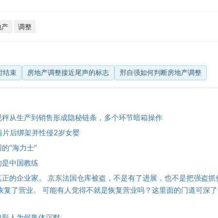
地产
调整
时结束
房地产调整接近尾声的标志
邢自强如何判断房地产调整
规秤从生产到销售形成隐秘链条，多个环节暗箱操作
情片后绑架并性侵2岁女婴
的“海力士”
的是中国教练
真正的企业家。 京东法国仓库被盗，不是有了进展，也不是把强盗抓
全恢复了营业。 可能有人觉得不就是恢复营业吗？这里面的门道可深
电影人为何集体沉默