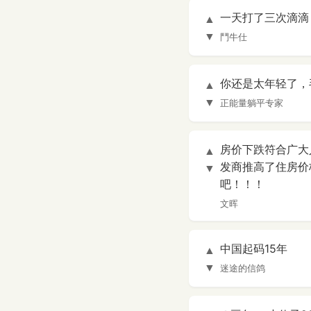
一天打了三次滴滴
▲
▼
鬥牛仕
你还是太年轻了，
▲
▼
正能量躺平专家
房价下跌符合广大
▲
发商推高了住房价
▼
吧！！！
文晖
中国起码15年
▲
▼
迷途的信鸽