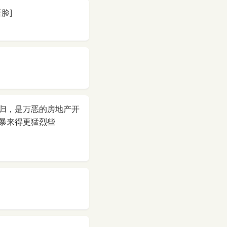
脸]
归，是万恶的房地产开
暴来得更猛烈些