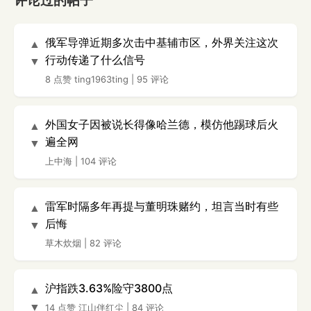
评论过的帖子
俄军导弹近期多次击中基辅市区，外界关注这次
▲
行动传递了什么信号
▼
8 点赞
ting1963ting
|
95 评论
外国女子因被说长得像哈兰德，模仿他踢球后火
▲
遍全网
▼
上中海
|
104 评论
雷军时隔多年再提与董明珠赌约，坦言当时有些
▲
后悔
▼
草木炊烟
|
82 评论
沪指跌3.63%险守3800点
▲
▼
14 点赞
江山伴红尘
|
84 评论