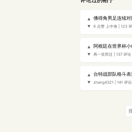
评论过的帖子
佛得角男足连续对
▲
▼
6 点赞
上中海
|
123 
阿根廷在世界杯小
▲
▼
再一笑而过
|
137 评论
台特战部队格斗表
▲
▼
zhang4321
|
141 评论