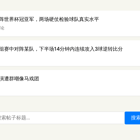
阵世界杯冠亚军，两场硬仗检验球队真实水平
评论
组赛中对阵某队，下半场14分钟内连续攻入3球逆转比分
演遭群嘲像马戏团
搜